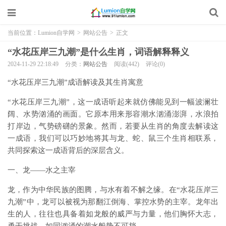
当前位置：
Lumion自学网
>
网站公告
>
正文
“水花压岸三九潮”是什么生肖，词语解释释义
2024-11-29 22:18:49
分类：
网站公告
阅读(442)
评论(0)
“水花压岸三九潮”成语解读及其生肖寓意
“水花压岸三九潮”，这一成语听起来就仿佛能见到一幅波澜壮
阔、水势汹涌的画面。它原本用来形容潮水汹涌澎湃，水浪拍
打岸边，气势磅礴的景象。然而，若要从生肖的角度去解读这
一成语，我们可以巧妙地将其与龙、蛇、鼠三个生肖相联系，
共同探索这一成语背后的深层含义。
一、龙——水之主宰
龙，作为中华民族的图腾，与水有着不解之缘。在“水花压岸三
九潮”中，龙可以被视为那翻江倒海、掌控水势的主宰。龙年出
生的人，往往也具备着如龙般的威严与力量，他们胸怀大志，