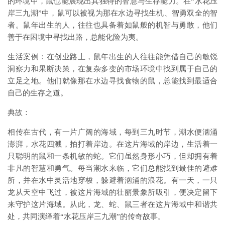
的环境中，鼠也能展现出其独特的智慧与生存能力。在“水花压
岸三九潮”中，鼠可以被视为那在水边寻找生机、智勇双全的智
者。鼠年出生的人，往往也具备着如鼠般的机智与勇敢，他们
善于在困境中寻找出路，总能化险为夷。
生活案例：在创业路上，鼠年出生的人往往能凭借自己的敏锐
洞察力和果断决策，在复杂多变的市场环境中找到属于自己的
立足之地。他们就像那在水边寻找食物的鼠，总能找到最适合
自己的生存之道。
典故：
相传在古代，有一片广阔的海域，每到三九时节，潮水便汹涌
澎湃，水花四溅，拍打着岸边。在这片海域的岸边，生活着一
只聪明的鼠和一条机敏的蛇。它们虽然身形小巧，但却拥有着
非凡的智慧和勇气。每当潮水来临，它们总能找到最佳的避难
所，并在水中灵活地穿梭，躲避着汹涌的浪花。有一天，一只
龙从天空中飞过，被这片海域的壮丽景象所吸引，便决定留下
来守护这片海域。从此，龙、蛇、鼠三者在这片海域中和谐共
处，共同演绎着“水花压岸三九潮”的传奇故事。