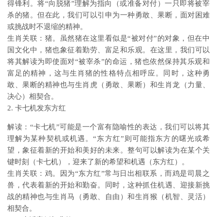
得锋利。将“向脱猪”理解为指向（或准备对付）一只即将被宰
杀的猪。但在此，我们可以引申为一种勇敢、果断，面对困难
或挑战时不退缩的精神。
生肖关联：猪。虽然猪在这里看似是“被对付”的对象，但在中
国文化中，猪也象征着勤劳、富足和乐观。在这里，我们可以
将其解读为即使面对“被宰杀”的命运，猪也依然保持其乐观和
富足的精神，这与生肖猪的性格特点相呼应。同时，这种勇
敢、果断的精神也与生肖虎（勇敢、果断）和生肖龙（力量、
决心）相契合。
2. 卡七机发东方红
解读：“卡七机”可能是一个富有隐喻性的表达，我们可以将其
理解为某种契机或机遇。“东方红”则可能指东方的曙光或希
望，象征着新的开始和美好的未来。整句可以解读为在某个关
键时刻（卡七机），迎来了新的希望和机遇（东方红）。
生肖关联：鸡。因为“东方红”常与日出相联系，而鸡是司晨之
兽，代表着新的开始和勤奋。同时，这种抓住机遇、迎接新挑
战的精神也与生肖马（勇敢、自由）和生肖猴（机智、灵活）
相契合。