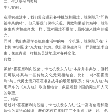
二、生活案例与典故
生活案例：
在现实生活中，我们常会遇到各种挑战和困难，就像那只“即将
被宰杀的猪”。但只要我们保持乐观、勇敢和果断的精神，就能
像生肖虎和生肖龙一样，面对困难不退缩，最终迎来胜利的曙
光。
同时，我们也要学会抓住生活中的每一个机遇，就像那只在“卡
七机”时刻迎来“东方红”的鸡。我们要像生肖马一样勇敢追求自
由，像生肖猴一样机智灵活地应对各种变化。
典故：
虽然“霍霍磨利向脱猪，卡七机发东方红”本身并非典故，但我
们可以将其与一些传统文化元素相结合。比如，将“霍霍磨
利”与古代勇士磨刀霍霍准备战斗的场景相联系；将“东方红”与
毛泽东的《东方红》歌曲相结合，象征着新中国的诞生和人民
的希望。
三、结语
通过对“霍霍磨利向脱猪，卡七机发东方红”这一富有创意和隐
喻性的表达的解读，我们不仅联系到了三个生肖（猪、鸡、虎/