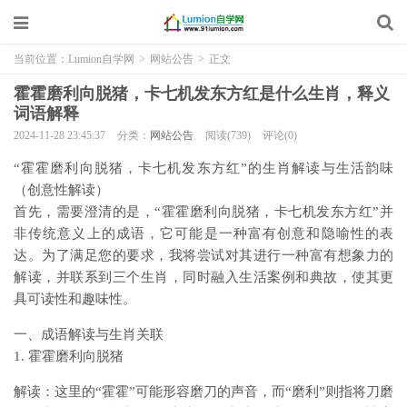
当前位置：
Lumion自学网
>
网站公告
>
正文
霍霍磨利向脱猪，卡七机发东方红是什么生肖，释义
词语解释
2024-11-28 23:45:37
分类：
网站公告
阅读(739)
评论(0)
“霍霍磨利向脱猪，卡七机发东方红”的生肖解读与生活韵味
（创意性解读）
首先，需要澄清的是，“霍霍磨利向脱猪，卡七机发东方红”并
非传统意义上的成语，它可能是一种富有创意和隐喻性的表
达。为了满足您的要求，我将尝试对其进行一种富有想象力的
解读，并联系到三个生肖，同时融入生活案例和典故，使其更
具可读性和趣味性。
一、成语解读与生肖关联
1. 霍霍磨利向脱猪
解读：这里的“霍霍”可能形容磨刀的声音，而“磨利”则指将刀磨