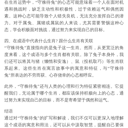
在生肖运势中，“守株待兔”的心态可能意味着一个人在面对机
遇和挑战时，缺乏主动性和积极性，过于依赖运气和偶然因
素。这种心态可能导致个人错失良机，无法充分发挥自己的潜
力。对于属兔、属猪或属鼠的人来说，尤其需要警惕这种心
态，学会积极面对挑战，通过努力来实现自己的目标。
四、在成语中代表什么生肖? 跟什么生肖有关联
“守株待兔”直接指向的是兔子这一生肖。然而，从更宽泛的角
度来看，这个成语与多个生肖都有关联。除了兔子本身外，我
们还可以将其与猪（懒惰和安逸）、鼠（投机取巧）等生肖联
系起来。这些生肖在寓言故事中的寓意和特征，与“守株待
兔”所表达的不劳而获、心存侥幸的心态相呼应。
此外，“守株待兔”还与人类的心理和行为特征紧密相连。它提
醒我们，无论属于哪个生肖，都应该保持积极向上的心态，通
过努力来实现自己的目标，而不是寄希望于偶然和运气。
结语
通过对“守株待兔”的扩写和解读，我们不仅可以更深入地理解
这个成语的寓意和用法，还可以从中汲取智慧，提醒自己要保