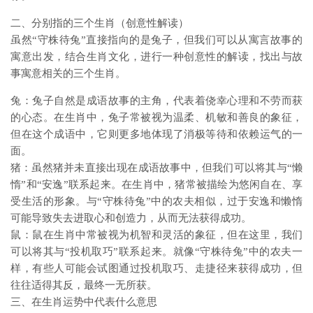
二、分别指的三个生肖（创意性解读）
虽然“守株待兔”直接指向的是兔子，但我们可以从寓言故事的
寓意出发，结合生肖文化，进行一种创意性的解读，找出与故
事寓意相关的三个生肖。
兔：兔子自然是成语故事的主角，代表着侥幸心理和不劳而获
的心态。在生肖中，兔子常被视为温柔、机敏和善良的象征，
但在这个成语中，它则更多地体现了消极等待和依赖运气的一
面。
猪：虽然猪并未直接出现在成语故事中，但我们可以将其与“懒
惰”和“安逸”联系起来。在生肖中，猪常被描绘为悠闲自在、享
受生活的形象。与“守株待兔”中的农夫相似，过于安逸和懒惰
可能导致失去进取心和创造力，从而无法获得成功。
鼠：鼠在生肖中常被视为机智和灵活的象征，但在这里，我们
可以将其与“投机取巧”联系起来。就像“守株待兔”中的农夫一
样，有些人可能会试图通过投机取巧、走捷径来获得成功，但
往往适得其反，最终一无所获。
三、在生肖运势中代表什么意思