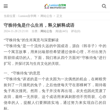
当前位置：
Lumion自学网
>
网站公告
>
正文
守株待兔是什么生肖，释义解释成语
2024-11-28 23:21:01
分类：
网站公告
阅读(445)
评论(0)
“守株待兔”的生肖寓意与深度解读
“守株待兔”是一个流传久远的中国成语，源自《韩非子》中的
一个寓言故事，用来比喻那些希望通过侥幸心理，不付出努力
而获得成功的人。下面，我们将从四个方面对“守株待兔”进行
扩写，并探讨其与生肖文化的关联。
一、“守株待兔”的意思
“守株待兔”讲述的是一个农夫因为一次偶然的机会，在树根旁
捡到了一只撞死的兔子，之后他便每天守在那棵树下，期待着
兔子再次撞死。然而，兔子并没有再出现，农夫也因此荒废了
农田，最终一无所获。这个成语用来讽刺那些不劳而获、心存
侥幸的人，提醒人们要脚踏实地，通过努力来实现自己的目
标。