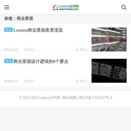
标签：商业景观
Lumion商业景观夜景渲染
教程
阅读(865)
评论(0)
赞(
2
)
商业景观设计逻辑的8个要点
资讯
阅读(644)
评论(0)
赞(
2
)
© 2018-2026
Lumion自学网
网站地图
|
闽ICP备17025027号-8