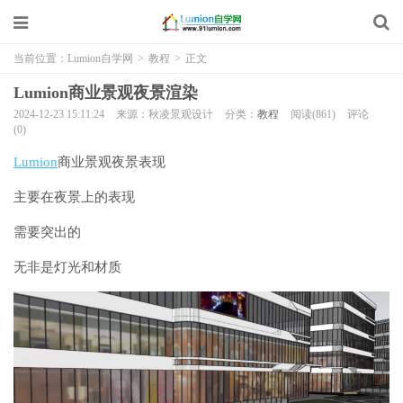
当前位置：
Lumion自学网
>
教程
>
正文
Lumion商业景观夜景渲染
2024-12-23 15:11:24
来源：秋凌景观设计
分类：
教程
阅读(861)
评论
(0)
Lumion
商业景观夜景表现
主要在夜景上的表现
需要突出的
无非是灯光和材质