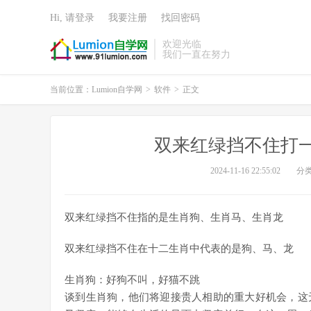
Hi, 请登录
我要注册
找回密码
欢迎光临
我们一直在努力
当前位置：
Lumion自学网
>
软件
>
正文
双来红绿挡不住打
2024-11-16 22:55:02
分
双来红绿挡不住指的是生肖狗、生肖马、生肖龙
双来红绿挡不住在十二生肖中代表的是狗、马、龙
生肖狗：好狗不叫，好猫不跳
谈到生肖狗，他们将迎接贵人相助的重大好机会，这