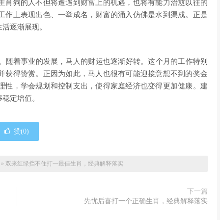
生肖狗的人不但将遭遇到财富上的机遇，也将有能力治愈以往的
工作上表现出色、一举成名，财富的涌入仿佛是水到渠成。正是
生活逐渐展现。
光。随着事业的发展，马人的财运也逐渐好转。这个月的工作特别
并获得赞赏。正因为如此，马人也很有可能迎接意想不到的奖金
理性，学会规划和控制支出，使得家庭经济也变得更加健康。建
够稳定增值。
赞(
0
)
»
双来红绿挡不住打一最佳生肖，经典解释落实
下一篇
先忧后喜打一个正确生肖，经典解释落实