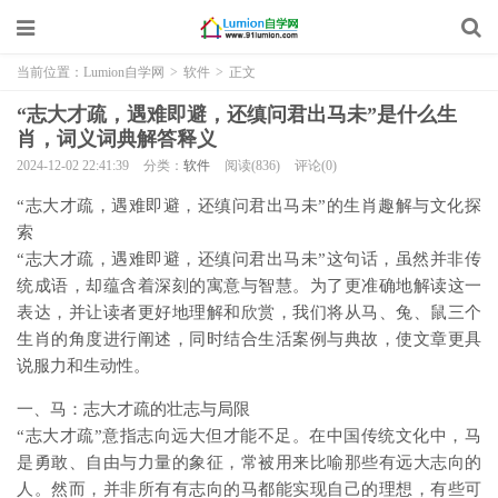
当前位置：
Lumion自学网
>
软件
>
正文
“志大才疏，遇难即避，还缜问君出马未”是什么生
肖，词义词典解答释义
2024-12-02 22:41:39
分类：
软件
阅读(836)
评论(0)
“志大才疏，遇难即避，还缜问君出马未”的生肖趣解与文化探
索
“志大才疏，遇难即避，还缜问君出马未”这句话，虽然并非传
统成语，却蕴含着深刻的寓意与智慧。为了更准确地解读这一
表达，并让读者更好地理解和欣赏，我们将从马、兔、鼠三个
生肖的角度进行阐述，同时结合生活案例与典故，使文章更具
说服力和生动性。
一、马：志大才疏的壮志与局限
“志大才疏”意指志向远大但才能不足。在中国传统文化中，马
是勇敢、自由与力量的象征，常被用来比喻那些有远大志向的
人。然而，并非所有有志向的马都能实现自己的理想，有些可