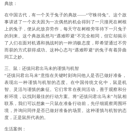
典故：
在中国古代，有一个关于兔子的典故——“守株待兔”。这个故
事讲述了一个农夫因为一次偶然的机会得到了一只撞死在树根
上的兔子，便从此放弃劳作，每天守在树根旁等待下一只兔子
的到来。这个典故虽然与“遇难即避”不完全相同，但它却揭示
了人们在面对机遇和挑战时的一种消极态度，即希望通过不劳
而获的方式获得成功。这种心态与“遇难即避”的兔子有着异曲
同工之妙。
三、鼠：还缜问君出马未的谨慎与机智
“还缜问君出马未”意指在关键时刻询问他人是否已做好准备，
表现出一种谨慎与机智的态度。在中国传统文化中，鼠是机
智、灵活与谨慎的象征。它们常常在夜间活动，善于观察和分
析环境，以找到最佳的行动方案。将“还缜问君出马未”与鼠相
联系，我们可以想象一只鼠在准备行动前，先仔细观察周围环
境，并询问同伴是否已做好准备的场景。这种谨慎与机智的态
度，正是鼠所代表的。
生活案例：