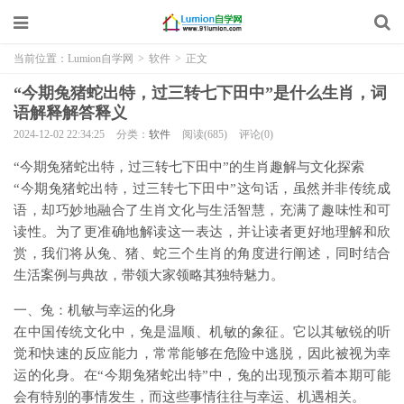
当前位置：
Lumion自学网
>
软件
>
正文
“今期兔猪蛇出特，过三转七下田中”是什么生肖，词
语解释解答释义
2024-12-02 22:34:25
分类：
软件
阅读(685)
评论(0)
“今期兔猪蛇出特，过三转七下田中”的生肖趣解与文化探索
“今期兔猪蛇出特，过三转七下田中”这句话，虽然并非传统成
语，却巧妙地融合了生肖文化与生活智慧，充满了趣味性和可
读性。为了更准确地解读这一表达，并让读者更好地理解和欣
赏，我们将从兔、猪、蛇三个生肖的角度进行阐述，同时结合
生活案例与典故，带领大家领略其独特魅力。
一、兔：机敏与幸运的化身
在中国传统文化中，兔是温顺、机敏的象征。它以其敏锐的听
觉和快速的反应能力，常常能够在危险中逃脱，因此被视为幸
运的化身。在“今期兔猪蛇出特”中，兔的出现预示着本期可能
会有特别的事情发生，而这些事情往往与幸运、机遇相关。