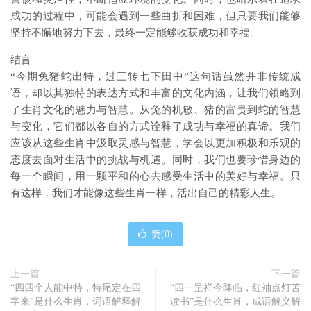
成功的过程中，可能会遇到一些曲折和困难，但只要我们能够
坚持不懈地努力下去，最终一定能够收获成功和幸福。
结言
“今期兔猪蛇出特，过三转七下田中”这句话虽然并非传统成
语，却以其独特的表达方式和丰富的文化内涵，让我们领略到
了生肖文化的魅力与智慧。从兔的机敏、猪的富贵到蛇的智慧
与变化，它们都以各自的方式诠释了成功与幸福的真谛。我们
应该从这些生肖中汲取灵感与智慧，学会以更加积极和乐观的
态度去面对生活中的挑战与机遇。同时，我们也要珍惜身边的
每一个瞬间，用一颗平和的心去感受生活中的美好与幸福。只
有这样，我们才能像这些生肖一样，活出自己的精彩人生。
赞(
0
)
上一篇
下一篇
“四四个人能中特，特尾定在四
“四一呈祥今降临，红袖点灯苦
字来”是什么生肖，词语解释解
读书”是什么生肖，成语解义解