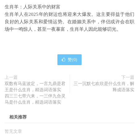
生肖羊：人际关系中的财富
生肖羊人在2025年的财运也将迎来大爆发。这主要得益于他们
良好的人际关系和爱情运势。在婚姻关系中，伴侣或许会在职
场中一鸣惊人，甚至一夜暴富，生肖羊人因此能够叨光。
赞(
0
)
上一篇
下一篇
双数有马蓝波定，一言九鼎是君
三一沉默七欢欣是什么生肖，解
王是什么生肖，精选词语落实
释成语落实
四三三七带六来，一三伴九合灵
马是什么生肖，精选词语落实
相关推荐
暂无文章