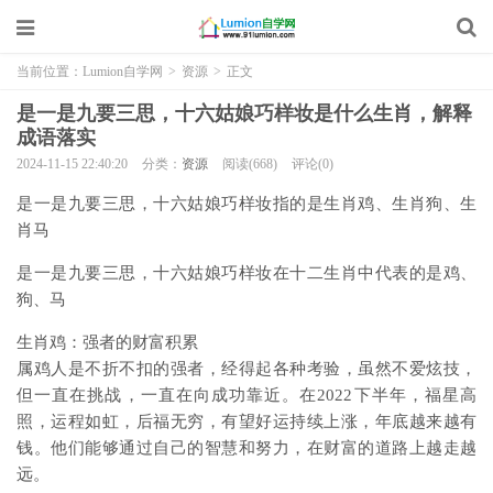
当前位置：
Lumion自学网
>
资源
>
正文
是一是九要三思，十六姑娘巧样妆是什么生肖，解释
成语落实
2024-11-15 22:40:20
分类：
资源
阅读(668)
评论(0)
是一是九要三思，十六姑娘巧样妆指的是生肖鸡、生肖狗、生
肖马
是一是九要三思，十六姑娘巧样妆在十二生肖中代表的是鸡、
狗、马
生肖鸡：强者的财富积累
属鸡人是不折不扣的强者，经得起各种考验，虽然不爱炫技，
但一直在挑战，一直在向成功靠近。在2022下半年，福星高
照，运程如虹，后福无穷，有望好运持续上涨，年底越来越有
钱。他们能够通过自己的智慧和努力，在财富的道路上越走越
远。