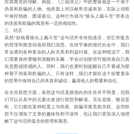
对其寓意的理解。例如，《三国演义》中的曹操就是一个善于
伪装和欺骗的人物。他表面上对汉献帝忠诚有加，实际上却暗
中操控朝政、图谋篡位。这种行为就与“狼头上戴斗笠”所表达
的伪装和欺骗的寓意有一定的相似性。
三、结言
虽然“欲钱看狼头上戴斗笠”这句话并非传统成语，但它所蕴含
的哲理和寓意却值得我们深思。在快节奏的现代社会中，我们
常会遇到各种复杂的人际关系和利益纠葛。在这种情况下，我
们需要保持警惕和清醒的头脑，学会识别那些可能伪装自己真
实意图或情感的人。同时，我们也要时刻提醒自己不要成为那
种善于伪装和欺骗的人。只有这样，我们才能在这个纷繁复杂
的世界中保持自己的本真和诚信，赢得他人的尊重和信任。
在生肖联想方面，虽然这句话直接指向的生肖并不明显，但我
们可以从其中的元素出发进行联想和解读。无论是狼、猴还是
蛇，它们都在某种程度上与伪装、欺骗等寓意相关联。这些联
想不仅增加了文章的趣味性和可读性，也让我们更加深入地理
解了这句话所蕴含的哲理和寓意。