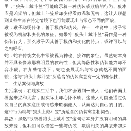
里，“狼头上戴斗笠”可能暗示着一种伪装或欺骗的行为。狼本
应是凶猛的，但戴上斗笠后却变得看似温和无害，这让人联想
到某些生肖在特定情境下也可能展现出与常态不同的面貌。
猴：猴子聪明伶俐，善于模仿和伪装。在十二生肖中，猴子常
被视为机智和变化的象征。如果将“狼头上戴斗笠”看作是一种
伪装行为，那么猴子因其善于模仿和变化的特点，或许可以与
之相呼应。
蛇：蛇在传统文化中常被视为神秘、狡诈的象征。虽然蛇本身
并不具备像狼那样明显的攻击性，但其隐蔽性和伪装能力却不
容小觑。在某些情境下，蛇也会展现出与常态截然不同的面
貌，这与“狼头上戴斗笠”所蕴含的伪装寓意有一定的相似性。
二、生活案例与典故
生活案例：在现实生活中，我们常会遇到一些人，他们表面上
看起来温和无害，但实际上却心怀不轨。这些人可能会通过伪
装自己的真实意图或情感来欺骗他人，从而达到自己的目的。
这种行为就与“狼头上戴斗笠”所蕴含的伪装寓意相契合。
典故：虽然“欲钱看狼头上戴斗笠”这句话本身并没有明确的典
故来源，但我们可以借鉴一些与伪装、欺骗相关的典故来加深