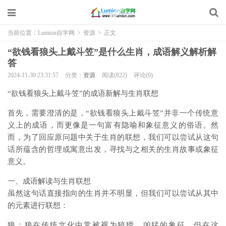
当前位置：
Lumion自学网
>
资源
>
正文
“欲钱看狼头上戴斗笠”是什么生肖，成语解义解析解
答
2024-11-30 23:31:57
分类：
资源
阅读(822)
评论(0)
“欲钱看狼头上戴斗笠”的成语新解与生肖联想
首先，需要澄清的是，“欲钱看狼头上戴斗笠”并非一个传统意
义上的成语，而更像是一句富有隐喻和象征意义的俗语。然
而，为了回应原问题中关于生肖的联想，我们可以尝试从这句
话所蕴含的哲理或寓意出发，寻找与之相关的生肖故事或象征
意义。
一、成语解读与生肖联想
虽然这句话直接指向的生肖并不明显，但我们可以尝试从其中
的元素进行联想：
狼：狼在传统文化中常被视为狡猾、凶猛的象征，但在这