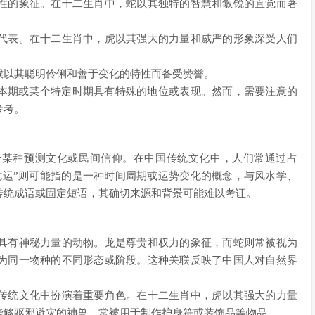
性的象征。在十二生肖中，蛇以其独特的智慧和敏锐的直觉而著
代表。在十二生肖中，虎以其强大的力量和威严的形象深受人们
猴以其聪明伶俐和善于变化的特性而备受赞誉。
在本期或某个特定时期具有特殊的地位或表现。然而，需要注意的
参考。
于某种预测文化或民间信仰。在中国传统文化中，人们常通过占
七运”则可能指的是一种时间周期或运势变化的概念，与风水学、
传统成语或固定短语，其确切来源和背景可能难以考证。
具有神秘力量的动物。龙是尊贵和权力的象征，而蛇则常被视为
为同一物种的不同形态或阶段。这种关联反映了中国人对自然界
传统文化中扮演着重要角色。在十二生肖中，虎以其强大的力量
能够驱邪避灾的神兽，常被用于制作护身符或装饰品等物品。