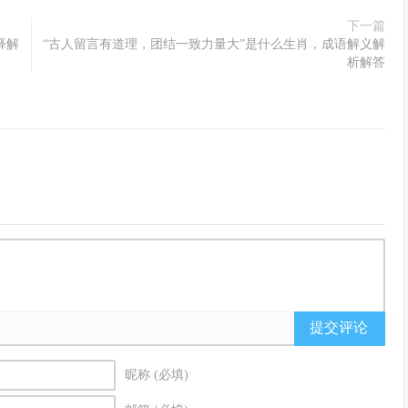
下一篇
释解
“古人留言有道理，团结一致力量大”是什么生肖，成语解义解
析解答
提交评论
昵称 (必填)