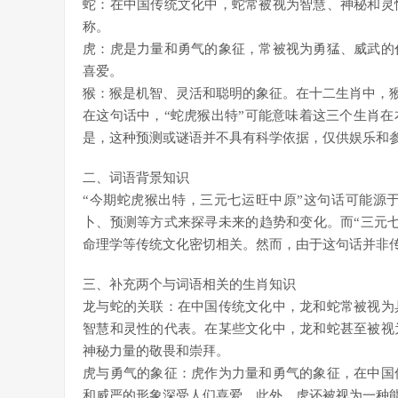
蛇：在中国传统文化中，蛇常被视为智慧、神秘和灵
称。
虎：虎是力量和勇气的象征，常被视为勇猛、威武的
喜爱。
猴：猴是机智、灵活和聪明的象征。在十二生肖中，
在这句话中，“蛇虎猴出特”可能意味着这三个生肖
是，这种预测或谜语并不具有科学依据，仅供娱乐和
二、词语背景知识
“今期蛇虎猴出特，三元七运旺中原”这句话可能源
卜、预测等方式来探寻未来的趋势和变化。而“三元
命理学等传统文化密切相关。然而，由于这句话并非
三、补充两个与词语相关的生肖知识
龙与蛇的关联：在中国传统文化中，龙和蛇常被视为
智慧和灵性的代表。在某些文化中，龙和蛇甚至被视
神秘力量的敬畏和崇拜。
虎与勇气的象征：虎作为力量和勇气的象征，在中国
和威严的形象深受人们喜爱。此外，虎还被视为一种