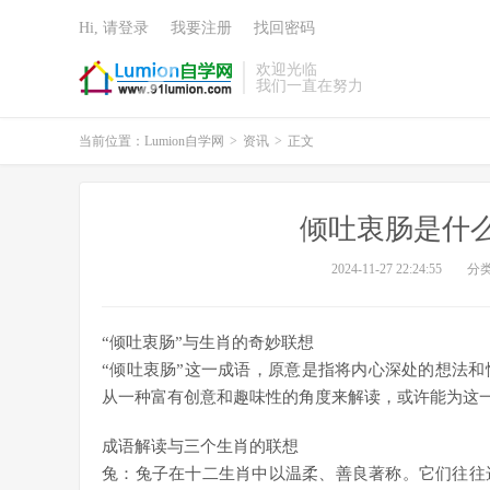
Hi, 请登录
我要注册
找回密码
欢迎光临
我们一直在努力
当前位置：
Lumion自学网
>
资讯
>
正文
倾吐衷肠是什
2024-11-27 22:24:55
分
“倾吐衷肠”与生肖的奇妙联想
“倾吐衷肠”这一成语，原意是指将内心深处的想法
从一种富有创意和趣味性的角度来解读，或许能为这
成语解读与三个生肖的联想
兔：兔子在十二生肖中以温柔、善良著称。它们往往