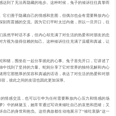
情感达到了无法再隐藏的地步。这种时候，兔子的倾诉往往真挚而
。它们善于隐藏自己的情感和意图，但偶尔也会有需要释放内心
次深刻而震撼的交流。因为它们平时太过内敛，所以一旦开口，往
。
们虽然平时话不多，但内心却充满了对生活的热爱和对朋友的忠
将对方视为值得信赖的知己。这种倾诉往往充满了温暖和真诚，让
蛇和猪，围坐在一起分享彼此的心事。兔子首先开口，它讲述了
独中找到了坚持的力量。蛇则分享了它对世界的独特见解和内心
猪用它那憨厚的笑容和真诚的话语，表达了对生活的热爱和对朋
归宿，彼此之间的友谊也因此更加深厚。
间的情感交流，也可以引申为任何需要释放内心压力和情感的场
梦》中的林黛玉，她常常通过写诗来倾吐自己的哀愁和思绪；又
诉自己的身世和抱负。这些典故都生动地展示了“倾吐衷肠”这一