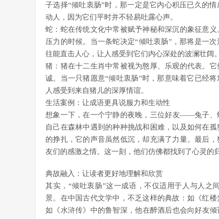
子选择“倾吐衷肠”时，那一定是它内心积压已久的
动人，因为它们平时并不轻易吐露心声。
蛇：蛇在传统文化中常被赋予神秘和深沉的象征意义
压力的时候。当一条蛇决定“倾吐衷肠”，那将是一
往能直击人心，让人感受到它们内心深处的波澜壮阔
猪：猪在十二生肖中常被视为憨厚、乐观的代表。它
诚。当一只猪愿意“倾吐衷肠”时，那意味着它已经
人感受到来自猪儿的深厚情谊。
生活案例：让成语更具说服力和生动性
想象一下，在一个宁静的夜晚，三位好友——兔子、
自己在森林中遇到的种种挑战和困难，以及如何在孤
的挣扎，它的声音虽然低沉，却充满了力量。最后，
友们的感激之情。这一刻，他们仿佛都找到了心灵的
典故融入：让读者更好地理解和欣赏
其实，“倾吐衷肠”这一成语，不仅适用于人与人之
景。在中国古代文学中，不乏这样的典故：如《红楼
如《水浒传》中的鲁智深，他在醉酒后也会向好友倾