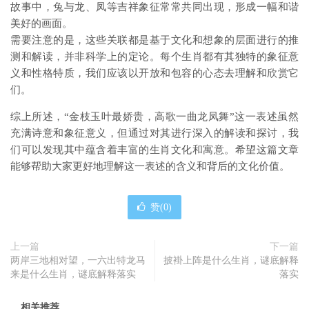
故事中，兔与龙、凤等吉祥象征常常共同出现，形成一幅和谐
美好的画面。
需要注意的是，这些关联都是基于文化和想象的层面进行的推
测和解读，并非科学上的定论。每个生肖都有其独特的象征意
义和性格特质，我们应该以开放和包容的心态去理解和欣赏它
们。
综上所述，“金枝玉叶最娇贵，高歌一曲龙凤舞”这一表述虽然
充满诗意和象征意义，但通过对其进行深入的解读和探讨，我
们可以发现其中蕴含着丰富的生肖文化和寓意。希望这篇文章
能够帮助大家更好地理解这一表述的含义和背后的文化价值。
赞(
0
)
上一篇
下一篇
两岸三地相对望，一六出特龙马
披褂上阵是什么生肖，谜底解释
来是什么生肖，谜底解释落实
落实
相关推荐