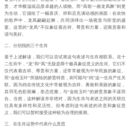
贵、才华横溢或品质卓越的人或物。而“高歌一曲龙凤舞”则更
为生动，它描绘了一幅喜庆、祥和且充满动感的画面：在欢快
的歌声中，龙凤翩翩起舞，共同演绎出一场视觉与听觉的盛
宴。这里的“龙凤”不仅象征着吉祥、尊贵和力量，还寓意着和
谐与美好。
二、分别指的三个生肖
基于上述解读，我们可以尝试将这句表述与生肖相联系。在十
二生肖中，“龙”和“凤”无疑是两个极具象征意义的生肖。它们不
仅代表着吉祥、尊贵和力量，还常常被视为中华民族的象征。
而“金枝玉叶”所描绘的娇贵特质，则可能与“鸡”这一生肖产生关
联。因为鸡在传统文化中常被视为吉祥、勇敢和美丽的象征，
其羽毛色彩斑斓，形态优雅，与“金枝玉叶”的娇贵形象不谋而
合。当然，这种解读并非绝对，因为生肖与表述之间的关联往
往具有多样性和灵活性。但考虑到这句表述的诗意和象征意
义，我们可以暂时接受这种较为合理的推测。
三、在生肖运势中代表什么意思