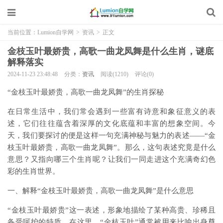
当前位置：
Lumion自学网
>
资讯
>
正文
金枝玉叶最娇贵，高歌一曲龙凤舞是什么生肖，谜底
解释落实
2024-11-23 23:48:48
分类：
资讯
阅读(1210)
评论(0)
“金枝玉叶最娇贵，高歌一曲龙凤舞”的生肖探秘
在日常生活中，我们常会遇到一些富有诗意和象征意义的表
述，它们往往蕴含着深厚的文化底蕴和丰富的想象空间。今
天，我们要探讨的便是这样一句充满神秘与魅力的表述——“金
枝玉叶最娇贵，高歌一曲龙凤舞”。那么，这句表述究竟是什么
意思？又指向哪三个生肖呢？让我们一同走进这个充满奇幻色
彩的生肖世界。
一、解释“金枝玉叶最娇贵，高歌一曲龙凤舞”是什么意思
“金枝玉叶最娇贵”这一表述，形象地描绘了某种高贵、珍稀且
备受呵护的特质。在这里，“金枝玉叶”通常被用来比喻出身尊