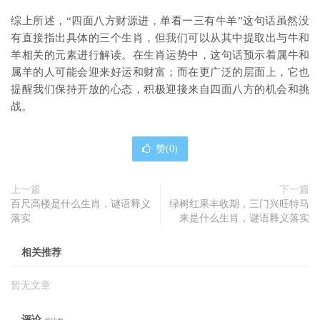
综上所述，“四面八方财源进，单看一三有牛羊”这句话虽然没
有直接指出具体的三个生肖，但我们可以从其中提取出与牛和
羊相关的元素进行解读。在生肖运势中，这句话预示着属牛和
属羊的人可能会迎来好运和财富；而在更广泛的层面上，它也
提醒我们保持开放的心态，积极迎接来自四面八方的机会和挑
战。
赞(
0
)
上一篇
下一篇
百尺高楼是什么生肖，谜语释义
绿树红果丰收期，三门兴旺特马
落实
来是什么生肖，谜语释义落实
相关推荐
暂无文章
评论