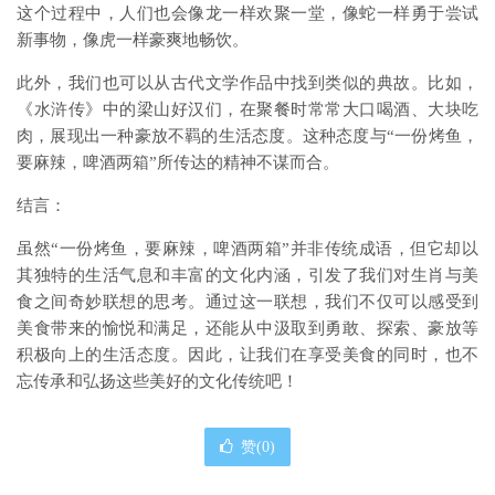
这个过程中，人们也会像龙一样欢聚一堂，像蛇一样勇于尝试
新事物，像虎一样豪爽地畅饮。
此外，我们也可以从古代文学作品中找到类似的典故。比如，
《水浒传》中的梁山好汉们，在聚餐时常常大口喝酒、大块吃
肉，展现出一种豪放不羁的生活态度。这种态度与“一份烤鱼，
要麻辣，啤酒两箱”所传达的精神不谋而合。
结言：
虽然“一份烤鱼，要麻辣，啤酒两箱”并非传统成语，但它却以
其独特的生活气息和丰富的文化内涵，引发了我们对生肖与美
食之间奇妙联想的思考。通过这一联想，我们不仅可以感受到
美食带来的愉悦和满足，还能从中汲取到勇敢、探索、豪放等
积极向上的生活态度。因此，让我们在享受美食的同时，也不
忘传承和弘扬这些美好的文化传统吧！
赞(
0
)