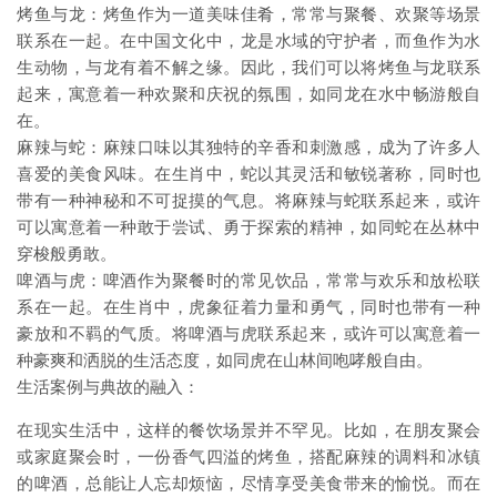
烤鱼与龙：烤鱼作为一道美味佳肴，常常与聚餐、欢聚等场景
联系在一起。在中国文化中，龙是水域的守护者，而鱼作为水
生动物，与龙有着不解之缘。因此，我们可以将烤鱼与龙联系
起来，寓意着一种欢聚和庆祝的氛围，如同龙在水中畅游般自
在。
麻辣与蛇：麻辣口味以其独特的辛香和刺激感，成为了许多人
喜爱的美食风味。在生肖中，蛇以其灵活和敏锐著称，同时也
带有一种神秘和不可捉摸的气息。将麻辣与蛇联系起来，或许
可以寓意着一种敢于尝试、勇于探索的精神，如同蛇在丛林中
穿梭般勇敢。
啤酒与虎：啤酒作为聚餐时的常见饮品，常常与欢乐和放松联
系在一起。在生肖中，虎象征着力量和勇气，同时也带有一种
豪放和不羁的气质。将啤酒与虎联系起来，或许可以寓意着一
种豪爽和洒脱的生活态度，如同虎在山林间咆哮般自由。
生活案例与典故的融入：
在现实生活中，这样的餐饮场景并不罕见。比如，在朋友聚会
或家庭聚会时，一份香气四溢的烤鱼，搭配麻辣的调料和冰镇
的啤酒，总能让人忘却烦恼，尽情享受美食带来的愉悦。而在