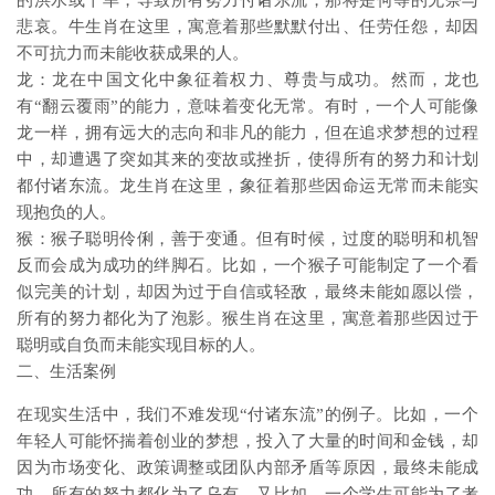
的洪水或干旱，导致所有努力付诸东流，那将是何等的无奈与
悲哀。牛生肖在这里，寓意着那些默默付出、任劳任怨，却因
不可抗力而未能收获成果的人。
龙：龙在中国文化中象征着权力、尊贵与成功。然而，龙也
有“翻云覆雨”的能力，意味着变化无常。有时，一个人可能像
龙一样，拥有远大的志向和非凡的能力，但在追求梦想的过程
中，却遭遇了突如其来的变故或挫折，使得所有的努力和计划
都付诸东流。龙生肖在这里，象征着那些因命运无常而未能实
现抱负的人。
猴：猴子聪明伶俐，善于变通。但有时候，过度的聪明和机智
反而会成为成功的绊脚石。比如，一个猴子可能制定了一个看
似完美的计划，却因为过于自信或轻敌，最终未能如愿以偿，
所有的努力都化为了泡影。猴生肖在这里，寓意着那些因过于
聪明或自负而未能实现目标的人。
二、生活案例
在现实生活中，我们不难发现“付诸东流”的例子。比如，一个
年轻人可能怀揣着创业的梦想，投入了大量的时间和金钱，却
因为市场变化、政策调整或团队内部矛盾等原因，最终未能成
功，所有的努力都化为了乌有。又比如，一个学生可能为了考