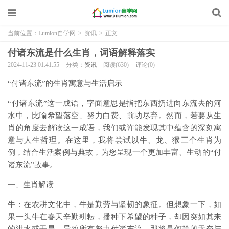
当前位置：
Lumion自学网
>
资讯
>
正文
付诸东流是什么生肖，词语解释落实
2024-11-23 01:41:55
分类：
资讯
阅读(630)
评论(0)
“付诸东流”的生肖寓意与生活启示
“付诸东流”这一成语，字面意思是指把东西扔进向东流去的河
水中，比喻希望落空、努力白费、前功尽弃。然而，若要从生
肖的角度去解读这一成语，我们或许能发现其中蕴含的深刻寓
意与人生哲理。在这里，我将尝试以牛、龙、猴三个生肖为
例，结合生活案例与典故，为您呈现一个更加丰富、生动的“付
诸东流”故事。
一、生肖解读
牛：在农耕文化中，牛是勤劳与坚韧的象征。但想象一下，如
果一头牛在春天辛勤耕耘，播种下希望的种子，却因突如其来