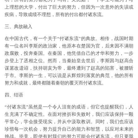
上理想的大学，付出了巨大的努力，但因为一次意外的失误或
疾病，导致成绩不理想，所有的付出都付诸东流。
三、典故融入
在中国古代，有一个关于“付诸东流”的典故。相传，战国时期
有一位名叫李斯的政治家，他原本在楚国为官，后来因不满朝
政腐败，投奔秦国。在秦国，他凭借自己的才华和努力，一步
步登上了丞相之位。然而，当秦始皇去世后，李斯因与赵高合
谋篡改遗诏，扶持胡亥为帝，最终遭到了赵高的陷害，被腰斩
于市。李斯的一生，可以说是从辉煌到落寞的典范，他的所有
努力和成就，最终都随着秦朝的覆灭而付诸东流。
四、结语
“付诸东流”虽然是一个令人沮丧的成语，但它也提醒我们，人
生充满了不确定性。在面对挫折和失败时，我们应该保持一颗
平常心，学会接受现实，并从中汲取教训。同时，我们也应该
珍惜每一次机会，努力提升自己的能力和智慧，以应对未来的
挑战。毕竟，即使有时我们的努力可能会付诸东流，但只要我