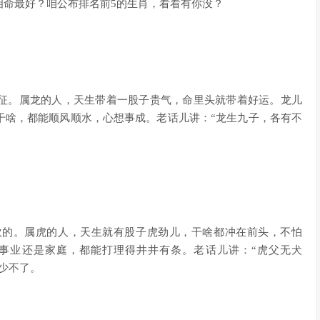
相命最好？咱公布排名前5的生肖，看看有你没？
征。属龙的人，天生带着一股子贵气，命里头就带着好运。龙儿
干啥，都能顺风顺水，心想事成。老话儿讲：“龙生九子，各有不
吹的。属虎的人，天生就有股子虎劲儿，干啥都冲在前头，不怕
事业还是家庭，都能打理得井井有条。老话儿讲：“虎父无犬
少不了。