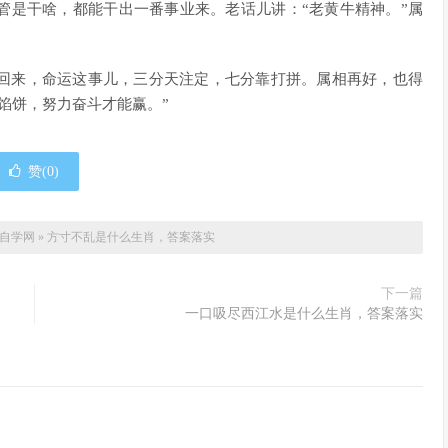
管是干啥，都能干出一番事业来。老话儿讲：“老黄牛精神。”属
回来，命运这事儿，三分天注定，七分靠打拼。属相再好，也得
馅饼，努力奋斗才能赢。”
赞(
0
)
on自学网
»
方寸不乱是什么生肖，答案落实
下一篇
一口吸尽西江水是什么生肖，答案落实