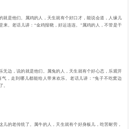
的就是他们。属鸡的人，天生就有个好口才，能说会道，人缘儿
堂来。老话儿讲：“金鸡报晓，好运连连。”属鸡的人，不管是干
乐无边，说的就是他们。属兔的人，天生就有个好心态，乐观开
喜气，走到哪儿都能给人带来欢乐。老话儿讲：“兔子不吃窝边
了。
这儿的老传统了。属牛的人，天生就有个好身板儿，吃苦耐劳，