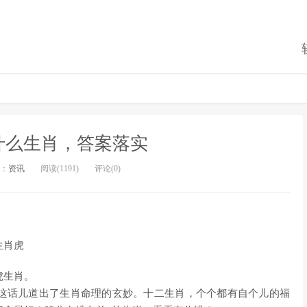
什么生肖，答案落实
：
资讯
阅读(1191)
评论(0)
生肖虎
虎生肖。
”这话儿道出了生肖命理的玄妙。十二生肖，个个都有自个儿的福