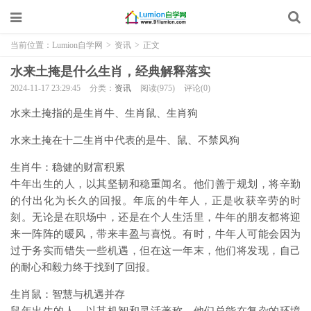
当前位置：
Lumion自学网
>
资讯
>
正文
水来土掩是什么生肖，经典解释落实
2024-11-17 23:29:45
分类：
资讯
阅读(975)
评论(0)
水来土掩指的是生肖牛、生肖鼠、生肖狗
水来土掩在十二生肖中代表的是牛、鼠、不禁风狗
生肖牛：稳健的财富积累
牛年出生的人，以其坚韧和稳重闻名。他们善于规划，将辛勤
的付出化为长久的回报。年底的牛年人，正是收获辛劳的时
刻。无论是在职场中，还是在个人生活里，牛年的朋友都将迎
来一阵阵的暖风，带来丰盈与喜悦。有时，牛年人可能会因为
过于务实而错失一些机遇，但在这一年末，他们将发现，自己
的耐心和毅力终于找到了回报。
生肖鼠：智慧与机遇并存