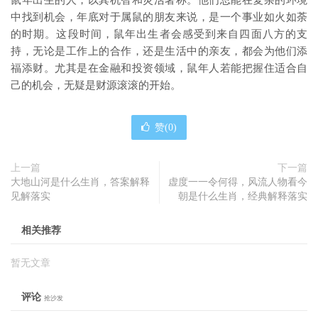
鼠年出生的人，以其机智和灵活著称。他们总能在复杂的环境
中找到机会，年底对于属鼠的朋友来说，是一个事业如火如荼
的时期。这段时间，鼠年出生者会感受到来自四面八方的支
持，无论是工作上的合作，还是生活中的亲友，都会为他们添
福添财。尤其是在金融和投资领域，鼠年人若能把握住适合自
己的机会，无疑是财源滚滚的开始。
赞(
0
)
上一篇
下一篇
大地山河是什么生肖，答案解释
虚度一一令何得，风流人物看今
见解落实
朝是什么生肖，经典解释落实
相关推荐
暂无文章
评论
抢沙发