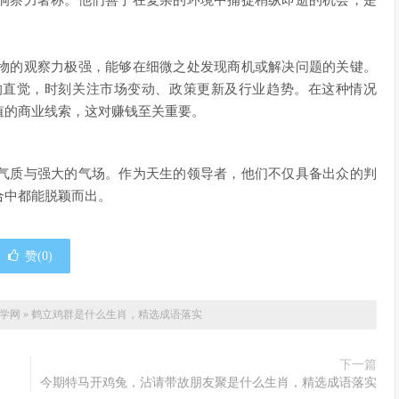
洞察力著称。他们善于在复杂的环境中捕捉稍纵即逝的机会，是
物的观察力极强，能够在细微之处发现商机或解决问题的关键。
的直觉，时刻关注市场变动、政策更新及行业趋势。在这种情况
值的商业线索，这对赚钱至关重要。
气质与强大的气场。作为天生的领导者，他们不仅具备出众的判
合中都能脱颖而出。
赞(
0
)
自学网
»
鹤立鸡群是什么生肖，精选成语落实
下一篇
今期特马开鸡兔，沾请带故朋友聚是什么生肖，精选成语落实