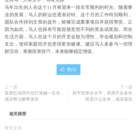
生肖马：人有失手，马有失蹄
马年出生的人在这个11月将迎来一段非常顺利的时光。随着事
业的发展，马人的财运也逐渐好转。这个月的工作特别顺利，
团队合作得到文章的提升，能够完成重要项目并获得赞赏。正
因为如此，马人也很有可能迎接意想不到的奖金或奖励。而在
生活方面，马人在这个月的开支会较为理性，学会规划和控制
支出，使得家庭经济也变得更加健康。建议马人多参与一些理
财活动，掌握投资技巧，未来能够稳定增值。
赞(
0
)
上一篇
下一篇
双来红绿挡不住打准确一生肖，
和平世界永太平，琅虎不在多作
成语释义解释落实
怪是什么生肖，成语落实
相关推荐
暂无文章