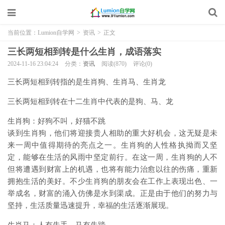
当前位置：
Lumion自学网
>
资讯
>
正文
三长两短相到转是什么生肖，成语落实
2024-11-16 23:04:24
分类：
资讯
阅读(870)
评论(0)
三长两短相到转指的是生肖狗、生肖马、生肖龙
三长两短相到转在十二生肖中代表的是狗、马、龙
生肖狗：好狗不叫，好猫不跳
谈到生肖狗，他们将迎接贵人相助的重大好机会，这无疑是未
来一周中值得期待的亮点之一。生肖狗的人性格执拗而又坚
定，能够在生活的风雨中坚定前行。在这一周，生肖狗的人不
但将遭遇到财富上的机遇，也将有能力治愈以往的伤痛，重新
拥抱生活的美好。不少生肖狗的朋友会在工作上表现出色、一
举成名，财富的涌入仿佛是水到渠成。正是由于他们的努力与
坚持，生活质量迅速提升，幸福的生活逐渐展现。