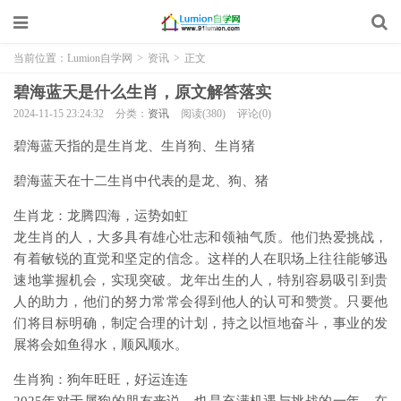
当前位置：
Lumion自学网
>
资讯
>
正文
碧海蓝天是什么生肖，原文解答落实
2024-11-15 23:24:32
分类：
资讯
阅读(380)
评论(0)
碧海蓝天指的是生肖龙、生肖狗、生肖猪
碧海蓝天在十二生肖中代表的是龙、狗、猪
生肖龙：龙腾四海，运势如虹
龙生肖的人，大多具有雄心壮志和领袖气质。他们热爱挑战，
有着敏锐的直觉和坚定的信念。这样的人在职场上往往能够迅
速地掌握机会，实现突破。龙年出生的人，特别容易吸引到贵
人的助力，他们的努力常常会得到他人的认可和赞赏。只要他
们将目标明确，制定合理的计划，持之以恒地奋斗，事业的发
展将会如鱼得水，顺风顺水。
生肖狗：狗年旺旺，好运连连