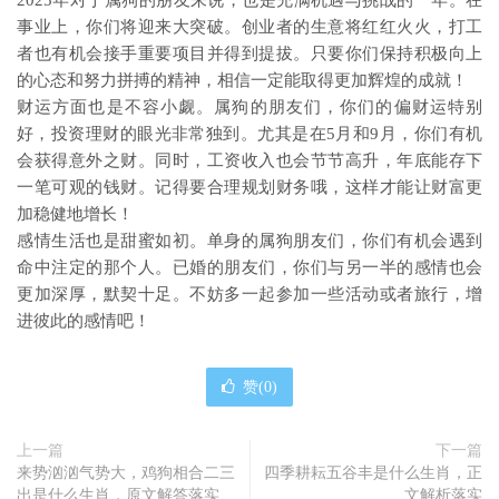
2025年对于属狗的朋友来说，也是充满机遇与挑战的一年。在
事业上，你们将迎来大突破。创业者的生意将红红火火，打工
者也有机会接手重要项目并得到提拔。只要你们保持积极向上
的心态和努力拼搏的精神，相信一定能取得更加辉煌的成就！
财运方面也是不容小觑。属狗的朋友们，你们的偏财运特别
好，投资理财的眼光非常独到。尤其是在5月和9月，你们有机
会获得意外之财。同时，工资收入也会节节高升，年底能存下
一笔可观的钱财。记得要合理规划财务哦，这样才能让财富更
加稳健地增长！
感情生活也是甜蜜如初。单身的属狗朋友们，你们有机会遇到
命中注定的那个人。已婚的朋友们，你们与另一半的感情也会
更加深厚，默契十足。不妨多一起参加一些活动或者旅行，增
进彼此的感情吧！
赞(
0
)
上一篇
下一篇
来势汹汹气势大，鸡狗相合二三
四季耕耘五谷丰是什么生肖，正
出是什么生肖，原文解答落实
文解析落实