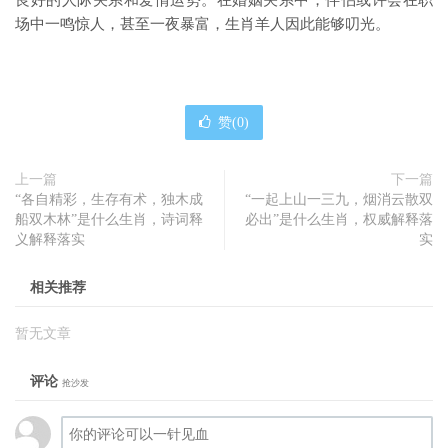
良好的人际关系和爱情运势。在婚姻关系中，伴侣或许会在职
场中一鸣惊人，甚至一夜暴富，生肖羊人因此能够叨光。
赞(
0
)
上一篇
下一篇
“各自精彩，生存有术，独木成
“一起上山一三九，烟消云散双
船双木林”是什么生肖，诗词释
必出”是什么生肖，权威解释落
义解释落实
实
相关推荐
暂无文章
评论
抢沙发