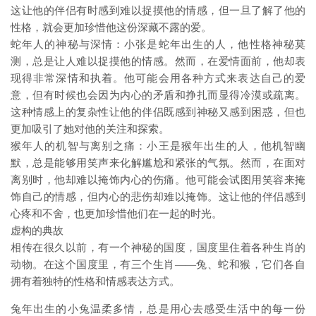
这让他的伴侣有时感到难以捉摸他的情感，但一旦了解了他的
性格，就会更加珍惜他这份深藏不露的爱。
蛇年人的神秘与深情：小张是蛇年出生的人，他性格神秘莫
测，总是让人难以捉摸他的情感。然而，在爱情面前，他却表
现得非常深情和执着。他可能会用各种方式来表达自己的爱
意，但有时候也会因为内心的矛盾和挣扎而显得冷漠或疏离。
这种情感上的复杂性让他的伴侣既感到神秘又感到困惑，但也
更加吸引了她对他的关注和探索。
猴年人的机智与离别之痛：小王是猴年出生的人，他机智幽
默，总是能够用笑声来化解尴尬和紧张的气氛。然而，在面对
离别时，他却难以掩饰内心的伤痛。他可能会试图用笑容来掩
饰自己的情感，但内心的悲伤却难以掩饰。这让他的伴侣感到
心疼和不舍，也更加珍惜他们在一起的时光。
虚构的典故
相传在很久以前，有一个神秘的国度，国度里住着各种生肖的
动物。在这个国度里，有三个生肖——兔、蛇和猴，它们各自
拥有着独特的性格和情感表达方式。
兔年出生的小兔温柔多情，总是用心去感受生活中的每一份