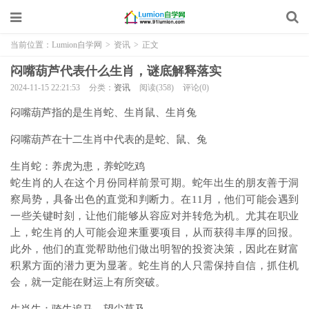
当前位置：
Lumion自学网
>
资讯
>
正文
闷嘴葫芦代表什么生肖，谜底解释落实
2024-11-15 22:21:53
分类：
资讯
阅读(358)
评论(0)
闷嘴葫芦指的是生肖蛇、生肖鼠、生肖兔
闷嘴葫芦在十二生肖中代表的是蛇、鼠、兔
生肖蛇：养虎为患，养蛇吃鸡
蛇生肖的人在这个月份同样前景可期。蛇年出生的朋友善于洞
察局势，具备出色的直觉和判断力。在11月，他们可能会遇到
一些关键时刻，让他们能够从容应对并转危为机。尤其在职业
上，蛇生肖的人可能会迎来重要项目，从而获得丰厚的回报。
此外，他们的直觉帮助他们做出明智的投资决策，因此在财富
积累方面的潜力更为显著。蛇生肖的人只需保持自信，抓住机
会，就一定能在财运上有所突破。