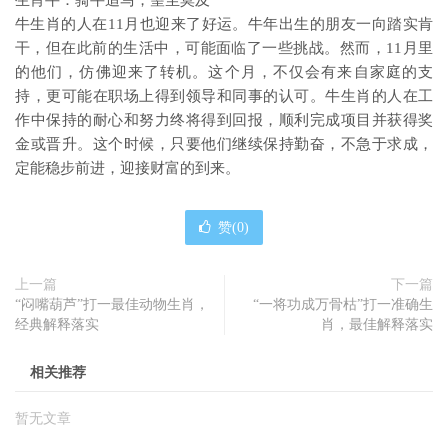
生肖牛：骑牛追马，望尘莫及
牛生肖的人在11月也迎来了好运。牛年出生的朋友一向踏实肯
干，但在此前的生活中，可能面临了一些挑战。然而，11月里
的他们，仿佛迎来了转机。这个月，不仅会有来自家庭的支
持，更可能在职场上得到领导和同事的认可。牛生肖的人在工
作中保持的耐心和努力终将得到回报，顺利完成项目并获得奖
金或晋升。这个时候，只要他们继续保持勤奋，不急于求成，
定能稳步前进，迎接财富的到来。
赞(
0
)
上一篇
下一篇
“闷嘴葫芦”打一最佳动物生肖，
“一将功成万骨枯”打一准确生
经典解释落实
肖，最佳解释落实
相关推荐
暂无文章