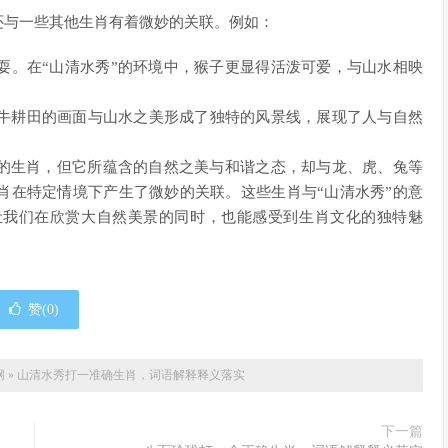
还与一些其他生肖有着微妙的关联。例如：
耍。在“山清水秀”的环境中，猴子更显得活泼可爱，与山水相映
牛耕田的画面与山水之美形成了独特的风景线，展现了人与自然
体的生肖，但它所蕴含的自然之美与和谐之态，却与龙、虎、兔等
肖在特定情境下产生了微妙的关联。这些生肖与“山清水秀”的意
让我们在欣赏大自然美景的同时，也能感受到生肖文化的独特魅
赞(
0
)
网
»
山清水秀打一准确生肖，词语解释释义落实
下一篇