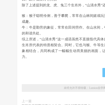
除了上述提到的龙、虎、兔三个生肖外，“山清水秀”
猴：猴子聪明伶俐，善于攀爬，常常在山林间嬉戏玩
成趣。
牛：牛是勤劳的象征，常常在田间劳作。在山水间，
的和谐共处。
综上所述，“山清水秀”这一成语虽然不直接指代具
生肖所代表的特质相契合。同时，它也与猴、牛等生
象相结合，共同构成了一幅幅生动而美丽的画面，
力。
未经允许不得转载：
Lumion自学
上一篇