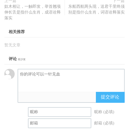
上一篇
下一篇
奴木相让，一触即发，举首翘项
东船西航两头现，送君千里终须
伸长舌是指什么生肖，成语诠释
别是指什么生肖，词语诠释落实
落实
相关推荐
暂无文章
评论
抢沙发
提交评论
昵称 (必填)
邮箱 (必填)