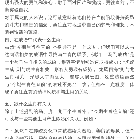
现出强大的勇气和决心，敢于面对困难和挑战，勇往直前，不
断突破自我。
对于属龙的人来说，这可能意味着他们将在当前阶段保持高昂
的斗志和坚定的信念，勇往直前地追求自己的梦想和理想，不
断创造新的辉煌。
四、在成语中代表什么生肖?
虽然“今期生肖往直前”本身并不是一个成语，但我们可以从与
这句话相关的成语中寻找与生肖的联系。例如，“马到成功”是
一个与马生肖相关的成语，形容事情能够迅速取得成功；“虎虎
生威”则与虎生肖相关，形容人勇猛有威势；“龙腾四海”则与龙
生肖相关，形容人志向远大，能够大展宏图。这些成语虽然
与“今期生肖往直前”的表述不完全一致，但都在一定程度上体
现了勇往直前的精神风貌和与生肖的关联。
五、跟什么生肖有关联
除了上述提到的马、虎、龙三个生肖外，“今期生肖往直前”还
可以与一些其他生肖产生微妙的关联。例如：
羊：虽然羊在传统文化中常被描绘为温顺、善良的形象，但羊
也有坚韧不拔、勇往直前的精神。在面对困难和挑战时，羊也