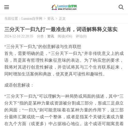
当前位置：
Lumion自学网
>
资讯
>
正文
三分天下一归九打一最准生肖，词语解释释义落实
2024-12-10 22:20:35
分类：
资讯
阅读(456)
评论(0)
“三分天下一归九”的创意解读与生肖联想
首先，需要明确的是，“三分天下一归九”并非传统意义上的成
语，而是富有哲理性和象征意味的表达。为了响应您的要求，
我将对其进行创意性解读，并尝试将其与三个生肖联系起来，
同时增加生活案例和典故，使其更具可读性和趣味性。
成语创意解读：
“三分天下一归九”可以理解为一种局势或局面的描述，其中“三
分天下”指的是某种力量或资源被分割成三部分，形成三足鼎立
的局面；“一归九”则可能意味着在某种力量的作用下，这三部
分最终汇聚或统一成一个整体，或者是指某个关键元素或力量
在九个方面（或更多）中占据核心地位。这个成语可能寓意着