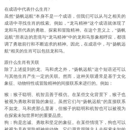
在成语中代表什么生肖?
虽然“扬帆远航”本身不是一个成语，但我们可以从与之相关的
成语中寻找生肖的线索。例如，“龙马精神”这个成语就体现了
龙和马所代表的勇敢、探索和冒险精神。在这个意义上，“扬帆
远航”所表达的意境与“龙马精神”中的龙和马形象相呼应，都强
调了勇敢前行和不断追求的精神。因此，在成语中，与“扬帆远
航”相关的生肖可以包括龙和马。
跟什么生肖有关联
除了上述提到的龙、马和虎之外，“扬帆远航”这个短语还可以
与其他生肖产生一定的关联。然而，这种关联通常是基于文化
象征、动物特性或冒险精神的间接联系来进行的。例如：
猴：猴子聪明、机智且善于模仿。在某些文化背景下，猴子也
被视为勇敢和冒险的象征。虽然它们与“扬帆远航”的直接联系
不如龙、马和虎那么显著，但猴子的聪明和机智也可以被视为
在探索未知世界时的重要品质。
狗：狗是忠诚、勇敢和坚定的象征。在某些情境下，狗也可以
被视为具有冒险精神的动物，它们愿意跟随主人去探索未知的