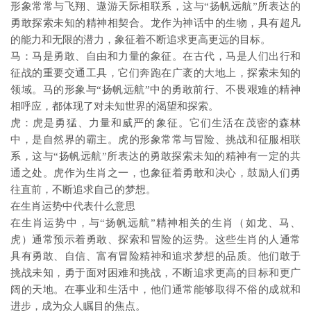
形象常常与飞翔、遨游天际相联系，这与“扬帆远航”所表达的
勇敢探索未知的精神相契合。龙作为神话中的生物，具有超凡
的能力和无限的潜力，象征着不断追求更高更远的目标。
马：马是勇敢、自由和力量的象征。在古代，马是人们出行和
征战的重要交通工具，它们奔跑在广袤的大地上，探索未知的
领域。马的形象与“扬帆远航”中的勇敢前行、不畏艰难的精神
相呼应，都体现了对未知世界的渴望和探索。
虎：虎是勇猛、力量和威严的象征。它们生活在茂密的森林
中，是自然界的霸主。虎的形象常常与冒险、挑战和征服相联
系，这与“扬帆远航”所表达的勇敢探索未知的精神有一定的共
通之处。虎作为生肖之一，也象征着勇敢和决心，鼓励人们勇
往直前，不断追求自己的梦想。
在生肖运势中代表什么意思
在生肖运势中，与“扬帆远航”精神相关的生肖（如龙、马、
虎）通常预示着勇敢、探索和冒险的运势。这些生肖的人通常
具有勇敢、自信、富有冒险精神和追求梦想的品质。他们敢于
挑战未知，勇于面对困难和挑战，不断追求更高的目标和更广
阔的天地。在事业和生活中，他们通常能够取得不俗的成就和
进步，成为众人瞩目的焦点。