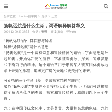
当前位置：
Lumion自学网
>
资讯
>
正文
扬帆远航是什么生肖，词语解释解答释义
2024-12-09 23:33:55
分类：
资讯
阅读(369)
评论(0)
“扬帆远航”的生肖联想与解读
解释“扬帆远航”是什么意思
“扬帆远航”是一个富有诗意和冒险精神的短语，字面意思是升
起船帆，开始远距离的航行。它象征着勇敢、探索、追求梦想
和不断前行的精神。这个短语常用于形容某人或某团体勇敢地
踏上未知的旅程，追求更广阔的天地和更美好的未来。
分别指的三个生肖（基于勇敢探索精神的联想）
虽然“扬帆远航”本身并不直接指代某个生肖，但我们可以根据
这个短语所蕴含的勇敢、探索和冒险精神，联想到以下三个生
肖：
龙：在中国传统文化中，龙是尊贵、力量和智慧的象征。龙的