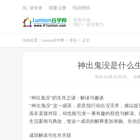
Hi, 请登录
我要注册
找回密码
欢迎光临
我们一直在努力
当前位置：
Lumion自学网
>
资讯
>
正文
神出鬼没是什么
2024-12-09 22:10:10
分
“神出鬼没”的生肖之谜：解读与趣谈
“神出鬼没”这一成语，原意指行动出没无常，难以
虽非直接对应，却也能引发一番有趣的联想与解读。
生活案例与典故，使这一成语的解释更加准确、生动
成语解读与生肖关联