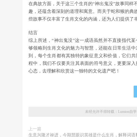
在典故方面，关于这三个生肖的“神出鬼没”故事同样
趣，还蕴含着深刻的道理和寓意。而关于蛇和猴的典故
些故事不仅丰富了生肖文化的内涵，还为人们提供了
结言
综上所述，“神出鬼没”这一成语虽然并不直接指代
够领略到生肖文化的魅力与智慧，还能在日常生活中
到，每个生肖都有其独特的象征意义和价值，它们共
程中，我们不仅要关注其表面的符号意义，更要深入
心态，去理解和欣赏这一独特的文化遗产吧！
未经允许不得转载：
Lumion自
上一篇
生意兴隆才禄进，今期慧眼识英雄是什么生肖，解释词语