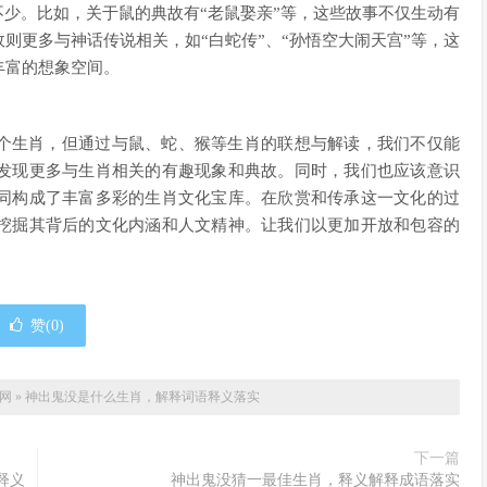
不少。比如，关于鼠的典故有“老鼠娶亲”等，这些故事不仅生动有
则更多与神话传说相关，如“白蛇传”、“孙悟空大闹天宫”等，这
丰富的想象空间。
某个生肖，但通过与鼠、蛇、猴等生肖的联想与解读，我们不仅能
发现更多与生肖相关的有趣现象和典故。同时，我们也应该意识
同构成了丰富多彩的生肖文化宝库。在欣赏和传承这一文化的过
挖掘其背后的文化内涵和人文精神。让我们以更加开放和包容的
赞(
0
)
学网
»
神出鬼没是什么生肖，解释词语释义落实
下一篇
释义
神出鬼没猜一最佳生肖，释义解释成语落实