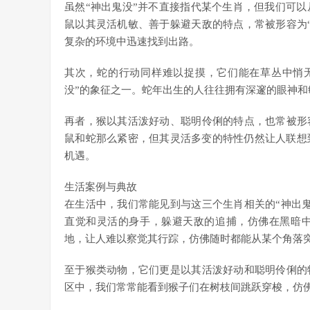
虽然“神出鬼没”并不直接指代某个生肖，但我们可
鼠以其灵活机敏、善于躲避天敌的特点，常被形容为
复杂的环境中迅速找到出路。
其次，蛇的行动同样难以捉摸，它们能在草丛中悄
没”的象征之一。蛇年出生的人往往拥有深邃的眼神
再者，猴以其活泼好动、聪明伶俐的特点，也常被形
鼠和蛇那么紧密，但其灵活多变的特性仍然让人联想
机遇。
生活案例与典故
在生活中，我们常能见到与这三个生肖相关的“神出
直觉和灵活的身手，躲避天敌的追捕，仿佛在黑暗
地，让人难以察觉其行踪，仿佛随时都能从某个角落
至于猴类动物，它们更是以其活泼好动和聪明伶俐的
区中，我们常常能看到猴子们在树枝间跳跃穿梭，仿