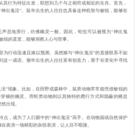
以从其行为特征出发，联想到几个与之相符或相近的生肖。首先，
“神出鬼没”。鼠年出生的人往往也具备这种机智与敏锐，能够在
无声息地滑行，仿佛幽灵一般。因此，蛇也可以被视为“神出鬼
和敏锐的直觉，能够洞察人心与世事。
容为行动迅速且难以预测。虽然猴与“神出鬼没”的直接联系不如
到这一成语。猴年出生的人往往富有创造力，善于在变化中寻找
鬼没”现象。比如，在田野或森林中，鼠类动物常常能凭借敏锐的
中穿梭的幽灵。而蛇类动物则以其独特的爬行方式和隐蔽的栖息
突然出现。
特点，成为了人们眼中的“神出鬼没”高手。在动物园或自然保护
佛在表演一场精彩的杂技表演，让人目不暇接。