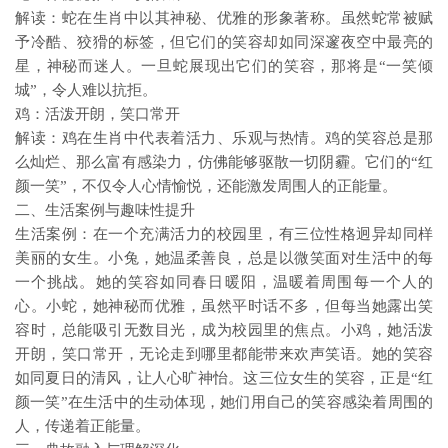
解读：蛇在生肖中以其神秘、优雅的形象著称。虽然蛇常被赋
予冷酷、狡猾的标签，但它们的笑容却如同深邃夜空中最亮的
星，神秘而迷人。一旦蛇展现出它们的笑容，那将是“一笑倾
城”，令人难以抗拒。
鸡：活泼开朗，笑口常开
解读：鸡在生肖中代表着活力、乐观与热情。鸡的笑容总是那
么灿烂、那么富有感染力，仿佛能够驱散一切阴霾。它们的“红
颜一笑”，不仅令人心情愉悦，还能激发周围人的正能量。
二、生活案例与趣味性提升
生活案例：在一个充满活力的校园里，有三位性格迥异却同样
美丽的女生。小兔，她温柔善良，总是以微笑面对生活中的每
一个挑战。她的笑容如同春日暖阳，温暖着周围每一个人的
心。小蛇，她神秘而优雅，虽然平时话不多，但每当她露出笑
容时，总能吸引无数目光，成为校园里的焦点。小鸡，她活泼
开朗，笑口常开，无论走到哪里都能带来欢声笑语。她的笑容
如同夏日的清风，让人心旷神怡。这三位女生的笑容，正是“红
颜一笑”在生活中的生动体现，她们用自己的笑容感染着周围的
人，传递着正能量。