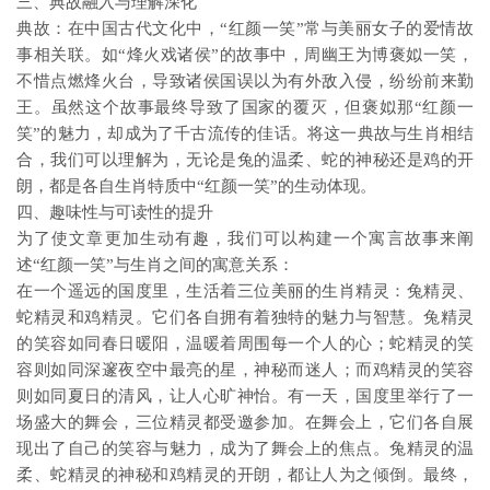
三、典故融入与理解深化
典故：在中国古代文化中，“红颜一笑”常与美丽女子的爱情故
事相关联。如“烽火戏诸侯”的故事中，周幽王为博褒姒一笑，
不惜点燃烽火台，导致诸侯国误以为有外敌入侵，纷纷前来勤
王。虽然这个故事最终导致了国家的覆灭，但褒姒那“红颜一
笑”的魅力，却成为了千古流传的佳话。将这一典故与生肖相结
合，我们可以理解为，无论是兔的温柔、蛇的神秘还是鸡的开
朗，都是各自生肖特质中“红颜一笑”的生动体现。
四、趣味性与可读性的提升
为了使文章更加生动有趣，我们可以构建一个寓言故事来阐
述“红颜一笑”与生肖之间的寓意关系：
在一个遥远的国度里，生活着三位美丽的生肖精灵：兔精灵、
蛇精灵和鸡精灵。它们各自拥有着独特的魅力与智慧。兔精灵
的笑容如同春日暖阳，温暖着周围每一个人的心；蛇精灵的笑
容则如同深邃夜空中最亮的星，神秘而迷人；而鸡精灵的笑容
则如同夏日的清风，让人心旷神怡。有一天，国度里举行了一
场盛大的舞会，三位精灵都受邀参加。在舞会上，它们各自展
现出了自己的笑容与魅力，成为了舞会上的焦点。兔精灵的温
柔、蛇精灵的神秘和鸡精灵的开朗，都让人为之倾倒。最终，