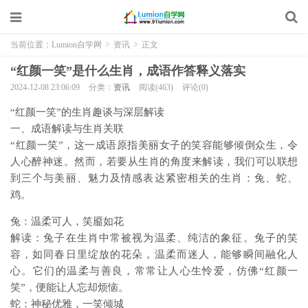
当前位置：
Lumion自学网
>
资讯
>
正文
“红颜一笑”是什么生肖，成语作答释义落实
2024-12-08 23:06:09
分类：
资讯
阅读(463)
评论(0)
“红颜一笑”的生肖趣谈与深层解读
一、成语解读与生肖关联
“红颜一笑”，这一成语原指美丽女子的笑容能够倾倒众生，令
人心醉神迷。然而，若要从生肖的角度来解读，我们可以联想
到三个与美丽、魅力及情感表达紧密相关的生肖：兔、蛇、
鸡。
兔：温柔可人，笑靥如花
解读：兔子在生肖中常被视为温柔、纯洁的象征。兔子的笑
容，如同春日里绽放的花朵，温柔而迷人，能够瞬间融化人
心。它们的温柔与善良，常常让人心生怜爱，仿佛“红颜一
笑”，便能让人忘却烦恼。
蛇：神秘优雅，一笑倾城