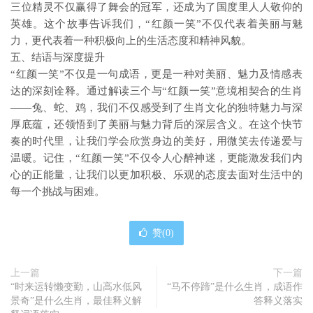
三位精灵不仅赢得了舞会的冠军，还成为了国度里人人敬仰的
英雄。这个故事告诉我们，“红颜一笑”不仅代表着美丽与魅
力，更代表着一种积极向上的生活态度和精神风貌。
五、结语与深度提升
“红颜一笑”不仅是一句成语，更是一种对美丽、魅力及情感表
达的深刻诠释。通过解读三个与“红颜一笑”意境相契合的生肖
——兔、蛇、鸡，我们不仅感受到了生肖文化的独特魅力与深
厚底蕴，还领悟到了美丽与魅力背后的深层含义。在这个快节
奏的时代里，让我们学会欣赏身边的美好，用微笑去传递爱与
温暖。记住，“红颜一笑”不仅令人心醉神迷，更能激发我们内
心的正能量，让我们以更加积极、乐观的态度去面对生活中的
每一个挑战与困难。
赞(
0
)
上一篇
下一篇
“时来运转懒变勤，山高水低风
“马不停蹄”是什么生肖，成语作
景奇”是什么生肖，最佳释义解
答释义落实