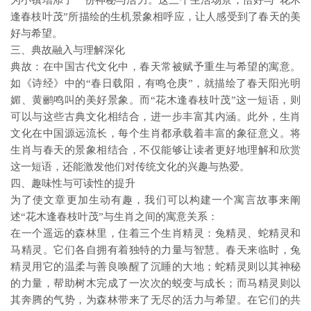
为小镇增添了一份神秘与活力。这三个生活场景，恰好与“花木
逢春枝叶茂”所描绘的生机景象相呼应，让人感受到了春天的美
好与希望。
三、典故融入与理解深化
典故：在中国古代文化中，春天常被赋予重生与希望的寓意。
如《诗经》中的“春日载阳，有鸣仓庚”，就描绘了春天阳光明
媚、黄鹂鸣叫的美好景象。而“花木逢春枝叶茂”这一短语，则
可以与这些古典文化相结合，进一步丰富其内涵。此外，生肖
文化在中国源远流长，每个生肖都承载着丰富的象征意义。将
生肖与春天的景象相结合，不仅能够让读者更好地理解和欣赏
这一短语，还能激发他们对传统文化的兴趣与热爱。
四、趣味性与可读性的提升
为了使文章更加生动有趣，我们可以构建一个寓言故事来阐
述“花木逢春枝叶茂”与生肖之间的寓意关系：
在一个遥远的森林里，住着三个生肖精灵：兔精灵、蛇精灵和
马精灵。它们各自拥有着独特的力量与智慧。春天来临时，兔
精灵用它的温柔与善良唤醒了沉睡的大地；蛇精灵则以其神秘
的力量，帮助树木完成了一次次的蜕变与成长；而马精灵则以
其奔腾的气势，为森林带来了无尽的活力与希望。在它们的共