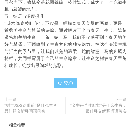
同努力下，森林变得花团锦簇、枝叶繁茂，成为了一个充满生
机与希望的地方。
五、结语与深度提升
“花木逢春枝叶茂”，不仅是一幅描绘春天美景的画卷，更是一
首赞美生命与希望的诗篇。通过解读三个与春天、生长、繁荣
紧密相关的生肖——兔、蛇、马，我们不仅感受到了春天的美
好与希望，还领略到了生肖文化的独特魅力。在这个充满生机
与活力的季节里，让我们以兔的温柔、蛇的智慧、马的奔腾为
榜样，共同书写属于自己的生命篇章，让生命之树在春天里茁
壮成长，绽放出最绚烂的光彩。
赞(
0
)
上一篇
下一篇
“财宝双双到眼前”是什么生肖，
“金牛得草体肥壮”是什么生肖，
最佳释义解释词语落实
最佳释义解释词语落实
相关推荐