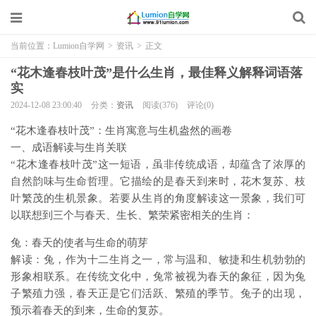
当前位置：
Lumion自学网
>
资讯
>
正文
“花木逢春枝叶茂”是什么生肖，最佳释义解释词语落
实
2024-12-08 23:00:40
分类：
资讯
阅读(376)
评论(0)
“花木逢春枝叶茂”：生肖寓意与生机盎然的画卷
一、成语解读与生肖关联
“花木逢春枝叶茂”这一短语，虽非传统成语，却蕴含了浓厚的
自然韵味与生命哲理。它描绘的是春天到来时，花木复苏、枝
叶繁茂的生机景象。若要从生肖的角度解读这一景象，我们可
以联想到三个与春天、生长、繁荣紧密相关的生肖：
兔：春天的使者与生命的萌芽
解读：兔，作为十二生肖之一，常与温和、敏捷和生机勃勃的
形象相联系。在传统文化中，兔常被视为春天的象征，因为兔
子繁殖力强，春天正是它们活跃、繁殖的季节。兔子的出现，
预示着春天的到来，生命的复苏。