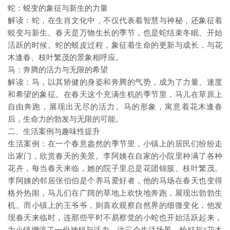
蛇：蜕变的象征与新生的力量
解读：蛇，在生肖文化中，不仅代表着智慧与神秘，还象征着
蜕变与新生。春天是万物生长的季节，也是蛇结束冬眠、开始
活跃的时候。蛇的蜕皮过程，象征着生命的更新与成长，与花
木逢春、枝叶繁茂的景象相呼应。
马：奔腾的活力与无限的希望
解读：马，以其矫健的身姿和奔腾的气势，成为了力量、速度
和希望的象征。在春天这个充满生机的季节里，马儿在草原上
自由奔跑，展现出无尽的活力。马的形象，寓意着花木逢春
后，生命力的勃发与无限的可能。
二、生活案例与趣味性提升
生活案例：在一个春意盎然的季节里，小镇上的居民们纷纷走
出家门，欣赏春天的美景。李阿姨在自家的小院里种满了各种
花卉，每当春天来临，她的院子里总是花团锦簇、枝叶繁茂。
李阿姨的邻居张伯伯是个养马爱好者，他的马场在春天也变得
格外热闹，马儿们在广阔的草地上欢快地奔跑，展现出勃勃生
机。而小镇上的王爷爷，则喜欢观察自然界的细微变化，他发
现春天来临时，连那些平时不易察觉的小蛇也开始活跃起来，