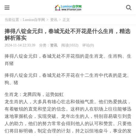
当前位置：
Lumion自学网
>
资讯
>
正文
捧得八锭金元归，春城无处不开花是什么生肖，精选
解析落实
2024-11-14 22:33:39
分类：
资讯
阅读(1032)
评论(0)
捧得八锭金元归，春城无处不开花指的是生肖龙、生肖狗、生
肖猪
捧得八锭金元归，春城无处不开花在十二生肖中代表的是龙、
狗、猪
生肖龙：龙腾四海，运势如虹
龙生肖的人，大多具有雄心壮志和领袖气质。他们热爱挑战，
有着敏锐的直觉和坚定的信念。这样的人在职场上往往能够迅
速地掌握机会，实现突破。龙年出生的人，特别容易吸引到贵
人的助力，他们的努力常常会得到他人的认可和赞赏。只要他
们将目标明确，制定合理的计划，持之以恒地奋斗，事业的发