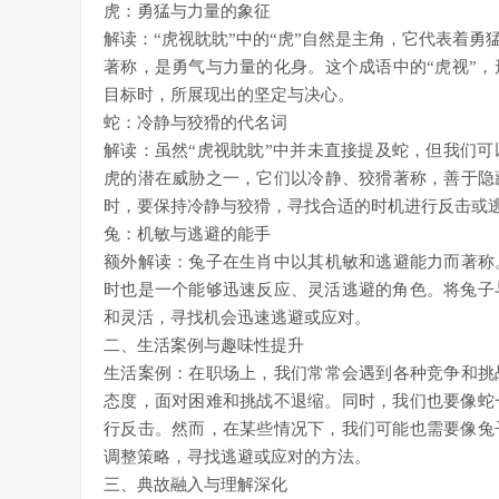
虎：勇猛与力量的象征
解读：“虎视眈眈”中的“虎”自然是主角，它代表着
著称，是勇气与力量的化身。这个成语中的“虎视”
目标时，所展现出的坚定与决心。
蛇：冷静与狡猾的代名词
解读：虽然“虎视眈眈”中并未直接提及蛇，但我们
虎的潜在威胁之一，它们以冷静、狡猾著称，善于隐
时，要保持冷静与狡猾，寻找合适的时机进行反击或
兔：机敏与逃避的能手
额外解读：兔子在生肖中以其机敏和逃避能力而著称
时也是一个能够迅速反应、灵活逃避的角色。将兔子
和灵活，寻找机会迅速逃避或应对。
二、生活案例与趣味性提升
生活案例：在职场上，我们常常会遇到各种竞争和挑
态度，面对困难和挑战不退缩。同时，我们也要像蛇
行反击。然而，在某些情况下，我们可能也需要像兔
调整策略，寻找逃避或应对的方法。
三、典故融入与理解深化