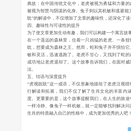
典故：在中国传统文化中，老虎被视为勇猛和力量的
被视为智慧与阴谋的化身。兔子则以其机敏和逃避能
眈”的解读中，不仅增加了文章的趣味性，还深化了读
四、趣味性与可读性的提升
为了使文章更加生动有趣，我们可以构建一个寓言故
在一个遥远的森林里，住着一只凶猛的老虎、一条狡
眈，想要成为森林之王。然而，蛇和兔子并不惧怕它
敏和灵活，迅速逃跑了。老虎不甘心，又找到了蛇的
成功地让老虎退却了。这个故事告诉我们，在面对威
法。
五、结语与深度提升
“虎视眈眈”这一成语，不仅形象地描绘了老虎注视
行解读和拓展，我们不仅了解了生肖文化的丰富内
度。更重要的是，这个故事提醒我们，在人生的旅途
一样冷静、像兔子一样机敏，就一定能够找到解决问
生肖的特质融入自己的性格中，成为更加优秀的人吧