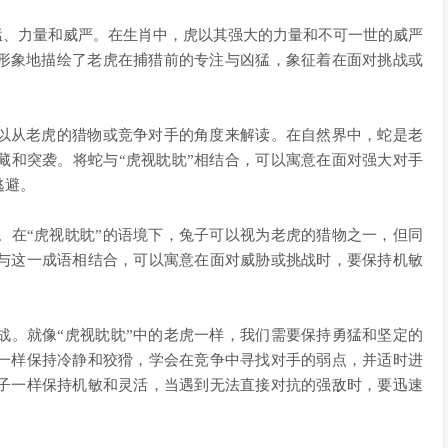
勇猛、力量和威严。在生肖中，虎以其强大的力量和不可一世的威严
，形象地描绘了老虎在捕猎前的专注与凶猛，象征着在面对挑战或
可以从老虎的猎物或竞争对手的角度来解读。在自然界中，蛇是老
藏和突袭。将蛇与“虎视眈眈”相结合，可以寓意在面对强大对手
逃避。
。在“虎视眈眈”的语境下，兔子可以视为老虎的猎物之一，但同
与这一成语相结合，可以寓意在面对威胁或挑战时，要保持机敏
战。就像“虎视眈眈”中的老虎一样，我们需要保持勇猛和坚定的
一样保持冷静和狡猾，学会在竞争中寻找对手的弱点，并适时进
子一样保持机敏和灵活，当遇到无法直接对抗的强敌时，要迅速