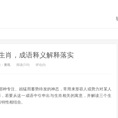
么生肖，成语释义解释落实
类：
资讯
阅读(519)
评论(0)
时那种专注、凶猛而蓄势待发的神态，常用来形容人或势力对某人
而，若要从这一成语中引申出与生肖相关的寓意，并解读三个生
肖特性相结合。