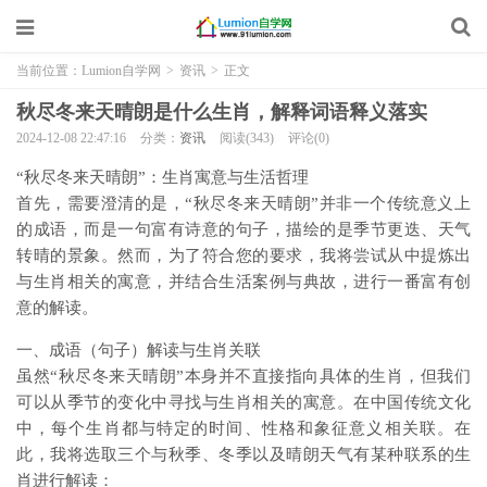
当前位置：
Lumion自学网
>
资讯
>
正文
秋尽冬来天晴朗是什么生肖，解释词语释义落实
2024-12-08 22:47:16
分类：
资讯
阅读(343)
评论(0)
“秋尽冬来天晴朗”：生肖寓意与生活哲理
首先，需要澄清的是，“秋尽冬来天晴朗”并非一个传统意义上
的成语，而是一句富有诗意的句子，描绘的是季节更迭、天气
转晴的景象。然而，为了符合您的要求，我将尝试从中提炼出
与生肖相关的寓意，并结合生活案例与典故，进行一番富有创
意的解读。
一、成语（句子）解读与生肖关联
虽然“秋尽冬来天晴朗”本身并不直接指向具体的生肖，但我们
可以从季节的变化中寻找与生肖相关的寓意。在中国传统文化
中，每个生肖都与特定的时间、性格和象征意义相关联。在
此，我将选取三个与秋季、冬季以及晴朗天气有某种联系的生
肖进行解读：