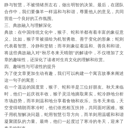
静与智慧，不被情绪所左右，做出明智的决策。最后，在团队
合作中，我们要像羊一样温和与和谐，尊重他人的意见，共同
营造一个良好的工作氛围。
三、典故融入与理解深化
典故：在中国传统文化中，猴子、蛇和羊都有着丰富的象征意
义。比如，猴子常被描绘为机智勇敢、善于变化的形象；蛇则
代表着智慧、冷静和坚韧；而羊则象征着温和、善良和和谐。
将这些典故融入对“秋尽冬来天晴朗”的解读中，不仅增加了文
章的趣味性，还深化了读者对生肖文化的理解和欣赏。
四、趣味性与可读性的提升
为了使文章更加生动有趣，我们可以构建一个寓言故事来阐述
这一句子的寓意：
在一个遥远的国度里，猴子、蛇和羊是三位好朋友。秋天来临
时，他们一起庆祝丰收，猴子灵活地摘取果实，蛇冷静地分析
市场趋势，而羊则温和地分享着食物和欢乐。当冬天来临，天
空变得晴朗而寒冷时，他们依然相互扶持，共同面对困难。猴
子用机智解决问题，蛇用智慧引导方向，而羊则用温暖和和谐
凝聚团队的力量。最终，他们一起度过了寒冷的冬天，迎来了