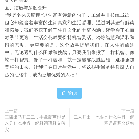
春天的到来。
五、结语与深度提升
“秋尽冬来天晴朗”这句富有诗意的句子，虽然并非传统成语，
但它却蕴含着丰富的生肖寓意和生活哲理。通过对其进行解读
和拓展，我们不仅了解了生肖文化的丰富内涵，还学会了在面
对季节更迭、生活变化时要保持机智灵活、冷静智慧和温和和
谐的态度。更重要的是，这个故事提醒我们，在人生的旅途
中，无论遇到什么困难和挑战，只要我们像猴子一样机智、像
蛇一样智慧、像羊一样温和，就一定能够战胜困难，迎接更加
美好的未来。让我们在日常生活中，将这些生肖的特质融入自
己的性格中，成为更加优秀的人吧！
赞(
0
)
上一篇
下一篇
三四出马开二二，手拿葫芦也是
二人开出一七跟是什么生肖，解
八是什么生肖，解释词语释义落
释词语释义落实
实