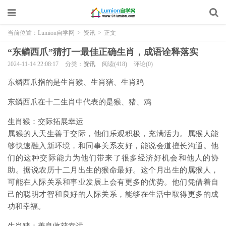
当前位置：
Lumion自学网
>
资讯
>
正文
“东鳞西爪”猜打一最佳正确生肖，成语诠释落实
2024-11-14 22:08:17
分类：
资讯
阅读(418)
评论(0)
东鳞西爪指的是生肖猴、生肖猪、生肖鸡
东鳞西爪在十二生肖中代表的是猴、猪、鸡
生肖猴：交际拓展幸运
属猴的人天生善于交际，他们乐观积极，充满活力。属猴人能
够快速融入新环境，和同事关系友好，能说会道擅长沟通。他
们的这种交际能力为他们带来了很多经济好机会和他人的协
助。据说农历十二月出生的猴命最好。这个月出生的属猴人，
可能在人际关系和事业发展上会有更多的优势。他们凭借着自
己的聪明才智和良好的人际关系，能够在生活中取得更多的成
功和幸福。