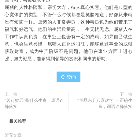
生肖猪：善良收获幸运
属猪的人性格随和，亲切大方，待人真心实意。他们是典型的
心宽体胖的类型，不管什么时候都总是笑脸相迎，好像从来就
没有烦恼一样。属猪的人非常善良，这种善良也为他们带来了
福气和好运气。他们的生活质量高，一生无忧无虑。属猪人在
工作中认真负责，在事业上也会有一定的成就。如果自己做生
意，也会生意兴隆。属猪人正财运很旺，能够通过事业的成就
获取财富，成为中产阶级不是问题。他们在事业方面上进心
强，努力勤恳，能够得到领导的赏识和同事的帮助。
赞(
0
)
上一篇
下一篇
“苦行赎罪”指什么生肖，成语诠
“旭旦东升八喜欢”打一正确生
释落实
肖，词语诠释落实
相关推荐
暂无文章