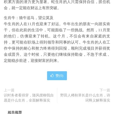
积累方面的潜力更为显著。蛇生肖的人只需保持自信，抓住机
会，就一定能在财运上有所突破。
生肖牛：骑牛追马，望尘莫及
牛生肖的人在11月也迎来了好运。牛年出生的朋友一向踏实肯
干，但在此前的生活中，可能面临了一些挑战。然而，11月里
的他们，仿佛迎来了转机。这个月，不仅会有来自家庭的支
持，更可能在职场上得到领导和同事的认可。牛生肖的人在工
作中保持的耐心和努力终将得到回报，顺利完成项目并获得奖
金或晋升。这个时候，只要他们继续保持勤奋，不急于求成，
定能稳步前进，迎接财富的到来。
赞(
0
)
上一篇
下一篇
识时务者看得穿，随风摆柳我自
野田人稀秋草长是什么生肖，诗
愿是什么生肖，全面解释落实
词释义解释落实
相关推荐