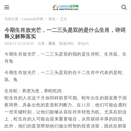
当前位置：
Lumion自学网
>
资讯
>
正文
今期生肖放光芒，一二三头是双的是什么生肖，诗词
释义解释落实
2024-11-13 23:43:55
分类：
资讯
阅读(990)
评论(0)
今期生肖放光芒，一二三头是双的指的是生肖蛇、生肖鼠、生
肖兔
今期生肖放光芒，一二三头是双的在十二生肖中代表的是蛇、
鼠、兔
生肖蛇：养虎为患，养蛇吃鸡
蛇生肖的人在这个月份同样前景可期。蛇年出生的朋友善于洞
察局势，具备出色的直觉和判断力。在11月，他们可能会遇到
一些关键时刻，让他们能够从容应对并转危为机。尤其在职业
上，蛇生肖的人可能会迎来重要项目，从而获得丰厚的回报。
此外，他们的直觉帮助他们做出明智的投资决策，因此在财富