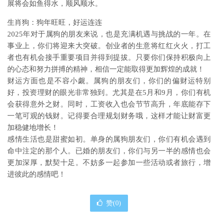
展将会如鱼得水，顺风顺水。
生肖狗：狗年旺旺，好运连连
2025年对于属狗的朋友来说，也是充满机遇与挑战的一年。在
事业上，你们将迎来大突破。创业者的生意将红红火火，打工
者也有机会接手重要项目并得到提拔。只要你们保持积极向上
的心态和努力拼搏的精神，相信一定能取得更加辉煌的成就！
财运方面也是不容小觑。属狗的朋友们，你们的偏财运特别
好，投资理财的眼光非常独到。尤其是在5月和9月，你们有机
会获得意外之财。同时，工资收入也会节节高升，年底能存下
一笔可观的钱财。记得要合理规划财务哦，这样才能让财富更
加稳健地增长！
感情生活也是甜蜜如初。单身的属狗朋友们，你们有机会遇到
命中注定的那个人。已婚的朋友们，你们与另一半的感情也会
更加深厚，默契十足。不妨多一起参加一些活动或者旅行，增
进彼此的感情吧！
赞(
0
)