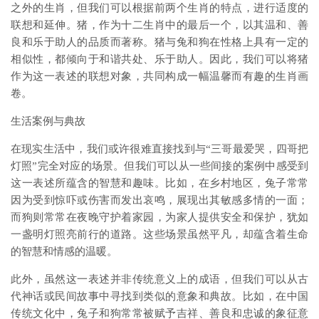
之外的生肖，但我们可以根据前两个生肖的特点，进行适度的
联想和延伸。猪，作为十二生肖中的最后一个，以其温和、善
良和乐于助人的品质而著称。猪与兔和狗在性格上具有一定的
相似性，都倾向于和谐共处、乐于助人。因此，我们可以将猪
作为这一表述的联想对象，共同构成一幅温馨而有趣的生肖画
卷。
生活案例与典故
在现实生活中，我们或许很难直接找到与“三哥最爱哭，四哥把
灯照”完全对应的场景。但我们可以从一些间接的案例中感受到
这一表述所蕴含的智慧和趣味。比如，在乡村地区，兔子常常
因为受到惊吓或伤害而发出哀鸣，展现出其敏感多情的一面；
而狗则常常在夜晚守护着家园，为家人提供安全和保护，犹如
一盏明灯照亮前行的道路。这些场景虽然平凡，却蕴含着生命
的智慧和情感的温暖。
此外，虽然这一表述并非传统意义上的成语，但我们可以从古
代神话或民间故事中寻找到类似的意象和典故。比如，在中国
传统文化中，兔子和狗常常被赋予吉祥、善良和忠诚的象征意