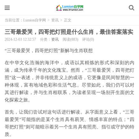
当前位置：
Lumion自学网
>
资讯
>
正文
三哥最爱哭，四哥把灯照是什么生肖，最佳答案落实
2024-12-03 12:32:57
分类：
资讯
阅读(883)
评论(0)
“三哥最爱哭，四哥把灯照”新解与生肖联想
在中华文化浩瀚的海洋中，成语以其精炼的形式和深刻的内
涵，成为传承千年的文化瑰宝。然而，“三哥最爱哭，四哥把灯
照”这一表述，并非传统意义上的成语，它更像是民间智慧的一
种体现，富有地域色彩和生活气息。尽管如此，我们仍可以对
其进行解读，并与生肖相联系，为读者呈现一场别开生面的文
化探索之旅。
首先，让我们尝试对这句话进行解读。从字面意义上看，“三哥
最爱哭”可能指的是某个生肖具有易哭、情感丰富的特点；“四
哥把灯照”则可能暗示着另一个生肖具有照亮、指引或守护的特
质。