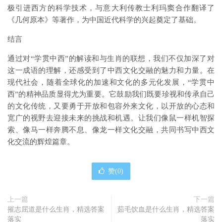
极引进西方的科学技术，与意大利传教士利玛窦合作翻译了
《几何原本》等著作，为中国近代科学的兴起奠定了基础。
结言
通过对“学贯中西”的解读和与生肖的联想，我们不仅加深了对
这一成语的理解，还感受到了中西文化交融的魅力和力量。在
现代社会，随着全球化的加速和文化的多元化发展，“学贯中
西”的精神品质显得尤为重要。它鼓励我们既要珍视和传承自己
的文化传统，又要勇于开放和包容外来文化，以开放的心态和
宽广的视野去迎接未来的挑战和机遇。让我们像鼠一样机智探
索、像马一样奔腾不息、像龙一样文化交融，共同书写中西文
化交流的辉煌篇章。
赞(
0
)
上一篇
下一篇
摧志屈道是什么生肖，精选答案
茹毛饮血是什么生肖，精选答案
落实
落实