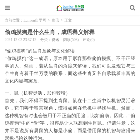
当前位置：
Lumion自学网
>
资讯
>
正文
偷鸡摸狗是什么生肖，成语释义解释
2024-12-02 23:37:12
分类：
资讯
阅读(503)
评论(0)
“偷鸡摸狗”的生肖意象与文化解读
“偷鸡摸狗”这一成语，原本用于形容那些偷偷摸摸、不干正经
事的人。然而，若从生肖的角度来解读，我们可以发现它与三
个生肖有着千丝万缕的联系，而这些生肖又各自承载着丰富的
文化内涵与寓意。
一、鼠（机智灵活，却也狡猾）
首先，我们不得不提到生肖鼠。鼠在十二生肖中以机智灵活著
称，它们善于察言观色，懂得如何在危机中寻找生机。然而，
这种机智有时也会被用于不正当的用途，比如偷窃。因此，“偷
鸡摸狗”中的“偷”字，很容易让人联想到生肖鼠。但请注意，这
并不是说所有属鼠的人都是小偷，而是借用鼠的机智与狡猾来
形象描绘这种行为。