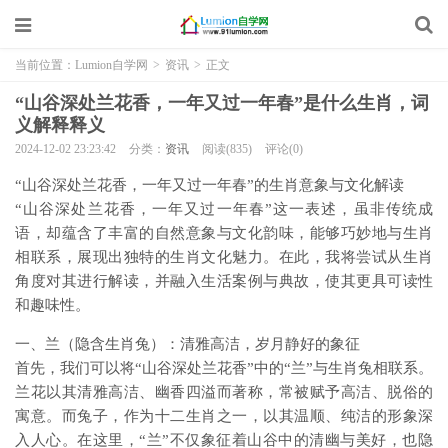
当前位置：
Lumion自学网
>
资讯
>
正文
“山谷深处兰花香，一年又过一年春”是什么生肖，词
义解释释义
2024-12-02 23:23:42
分类：
资讯
阅读(835)
评论(0)
“山谷深处兰花香，一年又过一年春”的生肖意象与文化解读
“山谷深处兰花香，一年又过一年春”这一表述，虽非传统成
语，却蕴含了丰富的自然意象与文化韵味，能够巧妙地与生肖
相联系，展现出独特的生肖文化魅力。在此，我将尝试从生肖
角度对其进行解读，并融入生活案例与典故，使其更具可读性
和趣味性。
一、兰（隐含生肖兔）：清雅高洁，岁月静好的象征
首先，我们可以将“山谷深处兰花香”中的“兰”与生肖兔相联系。
兰花以其清雅高洁、幽香四溢而著称，常被赋予高洁、脱俗的
寓意。而兔子，作为十二生肖之一，以其温顺、纯洁的形象深
入人心。在这里，“兰”不仅象征着山谷中的清幽与美好，也隐