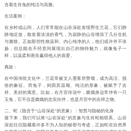
含着生肖兔的纯洁与高雅。
生活案例：
在乡村或山间，人们常常能在山谷深处发现野生兰花，它们静
静地绽放，散发着淡淡的香气，为寂静的山谷增添了几分生机
与雅致。正如那些性格温和、内心纯净的人，他们或许并不张
扬，但总能在不经意间展现出自己的独特魅力，就像兔子一
样，以温柔和善良赢得他人的喜爱。
典故：
在中国传统文化中，兰花常被文人墨客所赞颂，成为高洁、脱
俗的象征。而兔子，则因其温顺、纯洁的形象，被赋予了吉
祥、美好的寓意。比如，在月宫传说中，嫦娥身边常伴有一只
玉兔，它不仅是嫦娥的忠实伙伴，也是月宫中的吉祥之物。
二、蛇（隐含于“山谷深处”的意象）：智慧与隐秘的化身
接下来，我们可以将“山谷深处”的意象与生肖蛇相联系。山谷
深处往往隐藏着许多不为人知的秘密与奇迹，正如蛇在自然界