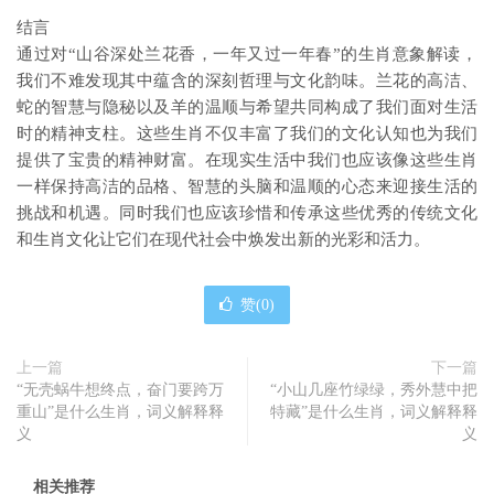
结言
通过对“山谷深处兰花香，一年又过一年春”的生肖意象解读，
我们不难发现其中蕴含的深刻哲理与文化韵味。兰花的高洁、
蛇的智慧与隐秘以及羊的温顺与希望共同构成了我们面对生活
时的精神支柱。这些生肖不仅丰富了我们的文化认知也为我们
提供了宝贵的精神财富。在现实生活中我们也应该像这些生肖
一样保持高洁的品格、智慧的头脑和温顺的心态来迎接生活的
挑战和机遇。同时我们也应该珍惜和传承这些优秀的传统文化
和生肖文化让它们在现代社会中焕发出新的光彩和活力。
赞(
0
)
上一篇
下一篇
“无壳蜗牛想终点，奋门要跨万
“小山几座竹绿绿，秀外慧中把
重山”是什么生肖，词义解释释
特藏”是什么生肖，词义解释释
义
义
相关推荐