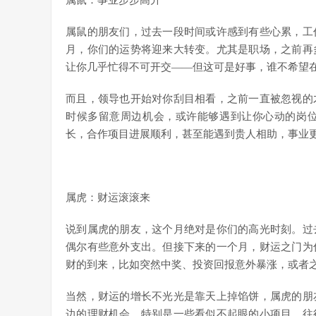
属鼠：事业步步高升
属鼠的朋友们，过去一段时间或许感到有些心累，工
月，你们的运势将迎来大转变。尤其是职场，之前再
让你几乎忙得不可开交——但这可是好事，谁不希望
而且，领导也开始对你刮目相看，之前一直被忽视的
时候多留意周边机会，或许能够遇到让你心动的岗
长，合作项目进展顺利，甚至能遇到贵人相助，事业
属虎：财运滚滚来
说到属虎的朋友，这个月绝对是你们的高光时刻。过
偶尔有些意外支出。但接下来的一个月，财运之门为
财的到来，比如突然中奖、投资回报意外暴涨，或者
当然，财运的增长不光光是靠天上掉馅饼，属虎的朋
边的理财机会，特别是一些看似不起眼的小项目，往