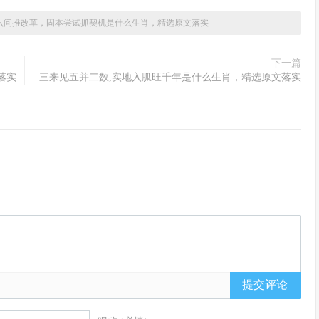
六问推改革，固本尝试抓契机是什么生肖，精选原文落实
下一篇
落实
三来见五并二数,实地入胍旺千年是什么生肖，精选原文落实
提交评论