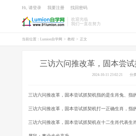
Hi, 请登录
我要注册
找回密码
欢迎光临
我们一直在努力
当前位置：
Lumion自学网
>
教程
>
正文
三访六问推改革，固本尝试
2024-10-11 23:02:21
分
三访六问推改革，固本尝试抓契机指的是生肖兔、指
三访六问推改革，固本尝试抓契机打一正确生肖，指
三访六问推改革，固本尝试抓契机在十二生肖代表生