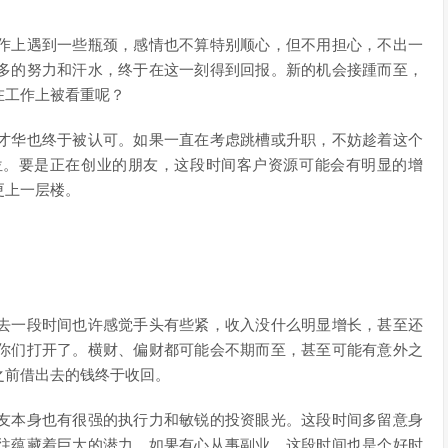
作上遇到一些瓶颈，感情也不算特别顺心，但不用担心，不出一
多的努力和汗水，终于在这一刻得到回报。新的机会接踵而至，
在工作上被看重呢？
才华也终于被认可。如果一直在考虑跳槽或升职，不妨趁着这个
位。要是正在创业的朋友，这段时间客户资源可能会有明显的增
更上一层楼。
去一段时间也许感觉手头有些紧，收入没什么明显增长，甚至还
你们打开了。横财、偏财都可能会不期而至，甚至可能有意外之
之前借出去的钱终于收回。
友本身也有很强的执行力和敏锐的投资眼光。这段时间多留意身
往蕴藏着巨大的潜力。如果有心从事副业，这段时间也是个好时