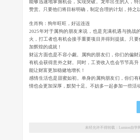
能够迅速地掌握机会，实现突破。龙年出生的人，特
赞赏。只要他们将目标明确，制定合理的计划，持之
生肖狗：狗年旺旺，好运连连
2025年对于属狗的朋友来说，也是充满机遇与挑
火，打工者也有机会接手重要项目并得到提拔。只要
加辉煌的成就！
财运方面也是不容小觑。属狗的朋友们，你们的偏财
有机会获得意外之财。同时，工资收入也会节节高升
能让财富更加稳健地增长！
感情生活也是甜蜜如初。单身的属狗朋友们，你们有
情也会更加深厚，默契十足。不妨多一起参加一些活
未经允许不得转载：
Lumion自学