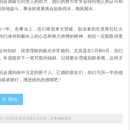
别容易吸引到贵人的助力，他们的努力常常会得到他人的认可和
以恒地奋斗，事业的发展将会如鱼得水，顺风顺水。
战的一年。在事业上，你们将迎来大突破。创业者的生意将红红火
你们保持积极向上的心态和努力拼搏的精神，相信一定能取得更
运特别好，投资理财的眼光非常独到。尤其是在5月和9月，你们
，年底能存下一笔可观的钱财。记得要合理规划财务哦，这样才
机会遇到命中注定的那个人。已婚的朋友们，你们与另一半的感
动或者旅行，增进彼此的感情吧！
赞(
0
)
网
»
文武百官受牵连是什么生肖，答案揭晓落实