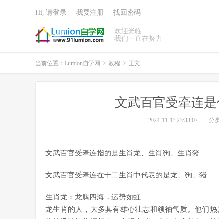
Hi, 请登录
我要注册
找回密码
欢迎光临
我们一直在努力
当前位置：
Lumion自学网
>
教程
>
正文
文武百官受牵连是
2024-11-13 23:33:07
分
文武百官受牵连指的是生肖龙、生肖狗、生肖猪
文武百官受牵连在十二生肖中代表的是龙、狗、猪
生肖龙：龙腾四海，运势如虹
龙生肖的人，大多具有雄心壮志和领袖气质。他们热