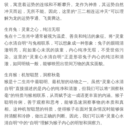
状，寓意着运势的连续和不断攀升。龙作为神兽，其运势自然
冲天而起，无所不能。因此，这里的“三二相连运冲天”可以理
解为龙的运势亨通、飞黄腾达。
生肖兔：灵童之心，纯洁无瑕
兔在十二生肖中通常被视为温柔、善良和纯洁的象征。将“灵童
心水清自明”与兔相联系，可以想象成一种形象：兔子的眼睛清
澈明亮，宛如童心未泯的孩童，内心纯净无瑕，不受世俗污
染。这里的“灵童心水清自明”正是形容兔子内心的纯洁和清
澈，如同明镜一般，能够映照出世间万物的真实面貌。
生肖猴：机智聪慧，洞察秋毫
猴是十二生肖中最聪明、最机智的动物之一。虽然“灵童心水清
自明”直接描述的是内心的纯净和清澈，但我们可以将“洞察秋
毫”的特质与猴相联系，从而赋予这一成语更丰富的内涵。猴子
聪明伶俐，善于观察和思考，能够迅速洞察事物的本质和真
相。这种机智聪慧的特质，使得猴子在面对复杂情况时能够保
持清醒和冷静，做出正确的判断。因此，我们可以将“灵童心水
清自明”中的“自明”理解为猴子内心的明智和洞察力。