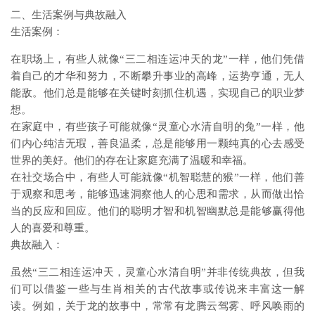
二、生活案例与典故融入
生活案例：
在职场上，有些人就像“三二相连运冲天的龙”一样，他们凭借
着自己的才华和努力，不断攀升事业的高峰，运势亨通，无人
能敌。他们总是能够在关键时刻抓住机遇，实现自己的职业梦
想。
在家庭中，有些孩子可能就像“灵童心水清自明的兔”一样，他
们内心纯洁无瑕，善良温柔，总是能够用一颗纯真的心去感受
世界的美好。他们的存在让家庭充满了温暖和幸福。
在社交场合中，有些人可能就像“机智聪慧的猴”一样，他们善
于观察和思考，能够迅速洞察他人的心思和需求，从而做出恰
当的反应和回应。他们的聪明才智和机智幽默总是能够赢得他
人的喜爱和尊重。
典故融入：
虽然“三二相连运冲天，灵童心水清自明”并非传统典故，但我
们可以借鉴一些与生肖相关的古代故事或传说来丰富这一解
读。例如，关于龙的故事中，常常有龙腾云驾雾、呼风唤雨的