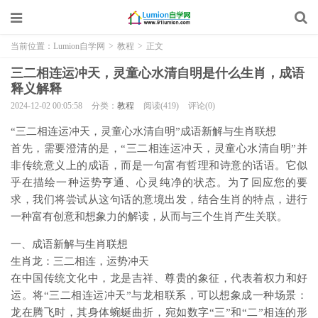
当前位置：
Lumion自学网
>
教程
>
正文
三二相连运冲天，灵童心水清自明是什么生肖，成语
释义解释
2024-12-02 00:05:58
分类：
教程
阅读(419)
评论(0)
“三二相连运冲天，灵童心水清自明”成语新解与生肖联想
首先，需要澄清的是，“三二相连运冲天，灵童心水清自明”并
非传统意义上的成语，而是一句富有哲理和诗意的话语。它似
乎在描绘一种运势亨通、心灵纯净的状态。为了回应您的要
求，我们将尝试从这句话的意境出发，结合生肖的特点，进行
一种富有创意和想象力的解读，从而与三个生肖产生关联。
一、成语新解与生肖联想
生肖龙：三二相连，运势冲天
在中国传统文化中，龙是吉祥、尊贵的象征，代表着权力和好
运。将“三二相连运冲天”与龙相联系，可以想象成一种场景：
龙在腾飞时，其身体蜿蜒曲折，宛如数字“三”和“二”相连的形