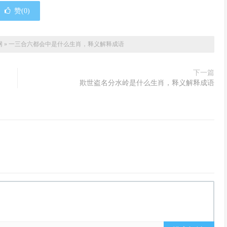
赞(
0
)
网
»
一三合六都会中是什么生肖，释义解释成语
下一篇
欺世盗名分水岭是什么生肖，释义解释成语