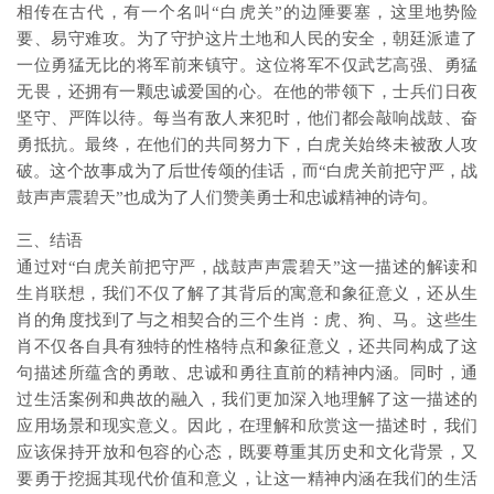
相传在古代，有一个名叫“白虎关”的边陲要塞，这里地势险
要、易守难攻。为了守护这片土地和人民的安全，朝廷派遣了
一位勇猛无比的将军前来镇守。这位将军不仅武艺高强、勇猛
无畏，还拥有一颗忠诚爱国的心。在他的带领下，士兵们日夜
坚守、严阵以待。每当有敌人来犯时，他们都会敲响战鼓、奋
勇抵抗。最终，在他们的共同努力下，白虎关始终未被敌人攻
破。这个故事成为了后世传颂的佳话，而“白虎关前把守严，战
鼓声声震碧天”也成为了人们赞美勇士和忠诚精神的诗句。
三、结语
通过对“白虎关前把守严，战鼓声声震碧天”这一描述的解读和
生肖联想，我们不仅了解了其背后的寓意和象征意义，还从生
肖的角度找到了与之相契合的三个生肖：虎、狗、马。这些生
肖不仅各自具有独特的性格特点和象征意义，还共同构成了这
句描述所蕴含的勇敢、忠诚和勇往直前的精神内涵。同时，通
过生活案例和典故的融入，我们更加深入地理解了这一描述的
应用场景和现实意义。因此，在理解和欣赏这一描述时，我们
应该保持开放和包容的心态，既要尊重其历史和文化背景，又
要勇于挖掘其现代价值和意义，让这一精神内涵在我们的生活