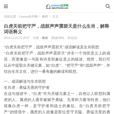
当前位置：
Lumion自学网
>
教程
>
正文
白虎关前把守严，战鼓声声震碧天是什么生肖，解释
词语释义
2024-12-01 23:29:47
分类：
教程
阅读(969)
评论(0)
“白虎关前把守严，战鼓声声震碧天”成语解读及生肖联想
“白虎关前把守严，战鼓声声震碧天”并非一个传统意义上的成
语，而更像是一句富有诗意和象征意义的描述。然而，我们可
以从中提取出关键元素，如“白虎”、“把守严”和“战鼓声声”，并
结合生肖文化，进行一番有趣的解读和联想。
一、成语解读与生肖联想
生肖虎：勇猛无畏的守护者
在这句描述中，“白虎”作为关键元素之一，自然让人联想到属
虎的人。属虎的人通常被赋予勇猛、无畏和力量等特质，他们
就像白虎一样，是守护者和战士的象征。在“白虎关前把守
严”的情境中，属虎的人就像是那位坚守关隘、勇猛无畏的勇