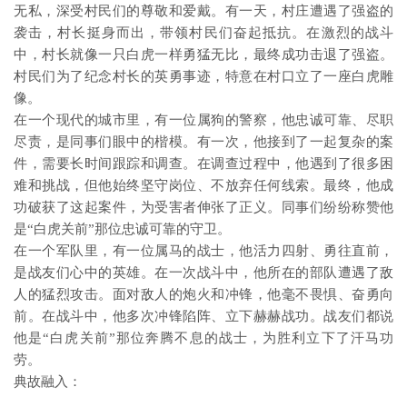
无私，深受村民们的尊敬和爱戴。有一天，村庄遭遇了强盗的
袭击，村长挺身而出，带领村民们奋起抵抗。在激烈的战斗
中，村长就像一只白虎一样勇猛无比，最终成功击退了强盗。
村民们为了纪念村长的英勇事迹，特意在村口立了一座白虎雕
像。
在一个现代的城市里，有一位属狗的警察，他忠诚可靠、尽职
尽责，是同事们眼中的楷模。有一次，他接到了一起复杂的案
件，需要长时间跟踪和调查。在调查过程中，他遇到了很多困
难和挑战，但他始终坚守岗位、不放弃任何线索。最终，他成
功破获了这起案件，为受害者伸张了正义。同事们纷纷称赞他
是“白虎关前”那位忠诚可靠的守卫。
在一个军队里，有一位属马的战士，他活力四射、勇往直前，
是战友们心中的英雄。在一次战斗中，他所在的部队遭遇了敌
人的猛烈攻击。面对敌人的炮火和冲锋，他毫不畏惧、奋勇向
前。在战斗中，他多次冲锋陷阵、立下赫赫战功。战友们都说
他是“白虎关前”那位奔腾不息的战士，为胜利立下了汗马功
劳。
典故融入：