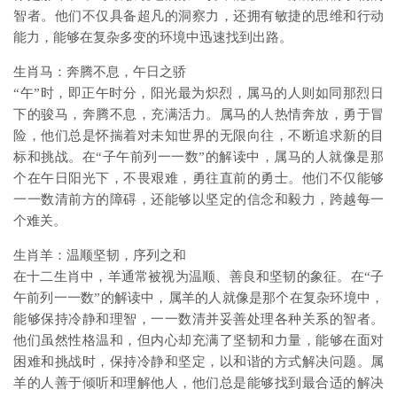
智者。他们不仅具备超凡的洞察力，还拥有敏捷的思维和行动
能力，能够在复杂多变的环境中迅速找到出路。
生肖马：奔腾不息，午日之骄
“午”时，即正午时分，阳光最为炽烈，属马的人则如同那烈日
下的骏马，奔腾不息，充满活力。属马的人热情奔放，勇于冒
险，他们总是怀揣着对未知世界的无限向往，不断追求新的目
标和挑战。在“子午前列一一数”的解读中，属马的人就像是那
个在午日阳光下，不畏艰难，勇往直前的勇士。他们不仅能够
一一数清前方的障碍，还能够以坚定的信念和毅力，跨越每一
个难关。
生肖羊：温顺坚韧，序列之和
在十二生肖中，羊通常被视为温顺、善良和坚韧的象征。在“子
午前列一一数”的解读中，属羊的人就像是那个在复杂环境中，
能够保持冷静和理智，一一数清并妥善处理各种关系的智者。
他们虽然性格温和，但内心却充满了坚韧和力量，能够在面对
困难和挑战时，保持冷静和坚定，以和谐的方式解决问题。属
羊的人善于倾听和理解他人，他们总是能够找到最合适的解决