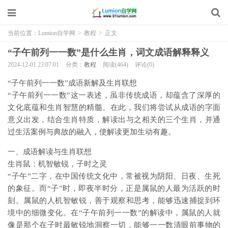
当前位置：
Lumion自学网
>
教程
>
正文
“子午前列一一数”是什么生肖，词文成语解释释义
2024-12-01 23:07:01
分类：
教程
阅读(464)
评论(0)
“子午前列一一数”成语新解及生肖联想
“子午前列一一数”这一表述，虽非传统成语，却蕴含了深厚的
文化底蕴和生肖智慧的精髓。在此，我们将尝试从成语的字面
意义出发，结合生肖特质，解读出与之相关的三个生肖，并通
过生活案例与典故的融入，使解读更加生动有趣。
一、成语解读与生肖联想
生肖鼠：机智敏锐，子时之灵
“子午”二字，在中国传统文化中，常被视为阴阳、日夜、生死
的象征。而“子”时，即夜半时分，正是属鼠的人最为活跃的时
刻。属鼠的人机智敏锐，善于观察和思考，能够迅速捕捉到环
境中的细微变化。在“子午前列一一数”的解读中，属鼠的人就
像是那个在子时最敏锐地洞察一切，能够一一数清眼前事物的