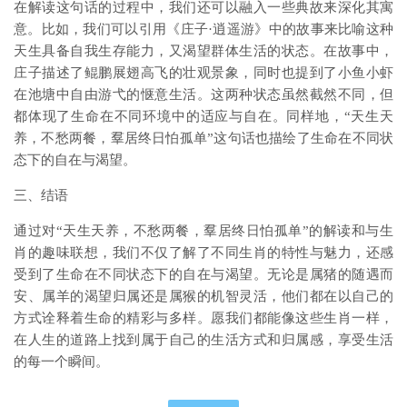
在解读这句话的过程中，我们还可以融入一些典故来深化其寓
意。比如，我们可以引用《庄子·逍遥游》中的故事来比喻这种
天生具备自我生存能力，又渴望群体生活的状态。在故事中，
庄子描述了鲲鹏展翅高飞的壮观景象，同时也提到了小鱼小虾
在池塘中自由游弋的惬意生活。这两种状态虽然截然不同，但
都体现了生命在不同环境中的适应与自在。同样地，“天生天
养，不愁两餐，羣居终日怕孤单”这句话也描绘了生命在不同状
态下的自在与渴望。
三、结语
通过对“天生天养，不愁两餐，羣居终日怕孤单”的解读和与生
肖的趣味联想，我们不仅了解了不同生肖的特性与魅力，还感
受到了生命在不同状态下的自在与渴望。无论是属猪的随遇而
安、属羊的渴望归属还是属猴的机智灵活，他们都在以自己的
方式诠释着生命的精彩与多样。愿我们都能像这些生肖一样，
在人生的道路上找到属于自己的生活方式和归属感，享受生活
的每一个瞬间。