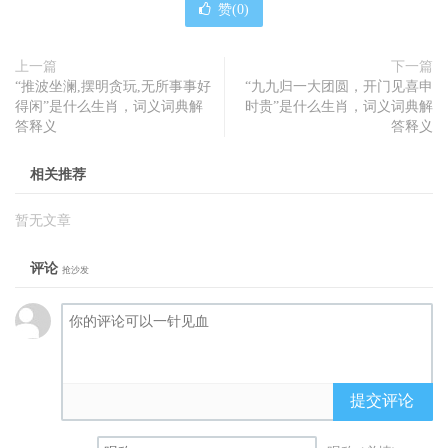
赞(
0
)
上一篇
下一篇
“推波坐澜,摆明贪玩,无所事事好
“九九归一大团圆，开门见喜申
得闲”是什么生肖，词义词典解
时贵”是什么生肖，词义词典解
答释义
答释义
相关推荐
暂无文章
评论
抢沙发
提交评论