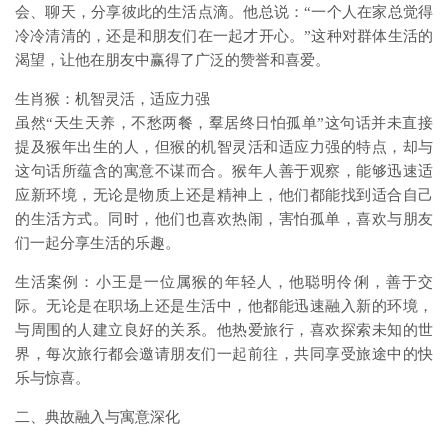
会、聊天，分享彼此的生活点滴。他总说：“一个人在家总觉得
冷冷清清的，还是和朋友们在一起才开心。”这种对群体生活的
渴望，让他在朋友中赢得了广泛的赞誉和喜爱。
生肖猴：机智灵活，适应力强
虽然“天生天养，不愁两餐，羣居终日怕孤单”这句话并未直接
提及猴年出生的人，但猴的机智灵活和适应力强的特点，却与
这句话所蕴含的寓意不谋而合。猴年人善于观察，能够迅速适
应新环境，无论是物质上还是精神上，他们都能找到适合自己
的生活方式。同时，他们也喜欢热闹，害怕孤单，喜欢与朋友
们一起分享生活的乐趣。
生活案例：小王是一位属猴的年轻人，他聪明伶俐，善于交
际。无论是在职场上还是生活中，他都能迅速融入新的环境，
与周围的人建立良好的关系。他热爱旅行，喜欢探索未知的世
界，每次旅行都会邀请朋友们一起前往，共同享受旅途中的快
乐与惊喜。
二、典故融入与寓意深化