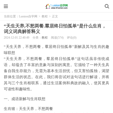
当前位置：
Lumion自学网
>
教程
>
正文
“天生天养,不愁两餐.羣居终日怕孤单”是什么生肖，
词义词典解答释义
2024-12-01 22:40:49
分类：
教程
阅读(574)
评论(0)
“天生天养，不愁两餐，羣居终日怕孤单”新解及其与生肖的趣
味联想
“天生天养，不愁两餐，羣居终日怕孤单”这句话虽非传统成
语，却蕴含了丰富的意象与深刻的寓意。它描绘了一种天生具
备自我生存能力，无需为基本生活担忧，但又害怕孤独，渴望
群体生活的状态。在此，我们将尝试对这句话进行解读，并将
其与三个生肖相联系，通过生活案例和典故的融入，使其更具
可读性和趣味性。
一、成语新解与生肖联想
生肖猪：天生天养，不愁两餐