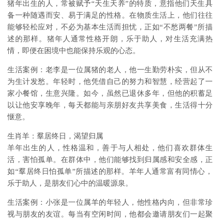
猪年出生的人，常被赋予“天生天养”的特质，意指他们天生具
备一种随遇而安、易于满足的性格。在物质生活上，他们往往
能够轻松应对，不必为基本生活而担忧，正如“不愁两餐”所描
述的那样。猪年人通常性格开朗，乐于助人，对生活充满热
情，即便在困境中也能保持乐观的心态。
生活案例：老李是一位属猪的老人，他一生勤劳朴实，但从不
为生计发愁。年轻时，他凭借自己的努力和智慧，经营起了一
家小餐馆，生意兴隆。如今，虽然已退休多年，但他的积蓄足
以让他安享晚年，每天都能与亲朋好友共享美食，生活得十分
惬意。
生肖羊：羣居终日，渴望归属
羊年出生的人，性格温和，善于与人相处，他们喜欢群体生
活，害怕孤单。在群体中，他们能够找到归属感和安全感，正
如“羣居终日怕孤单”所描述的那样。羊年人通常富有同情心，
乐于助人，是朋友们心中的温暖源泉。
生活案例：小张是一位属羊的年轻人，他性格内向，但非常珍
视与朋友的友谊。每当有空闲时间，他都会邀请朋友们一起聚